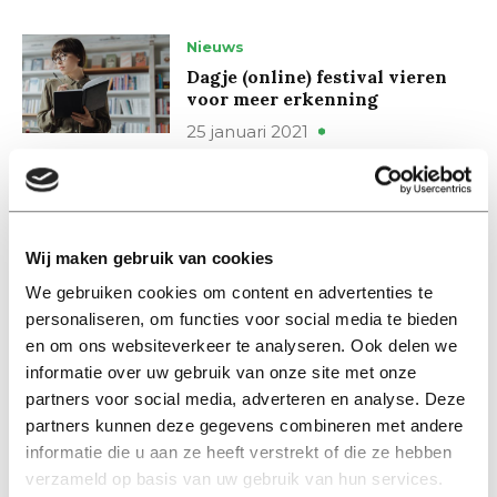
Nieuws
Dagje (online) festival vieren
voor meer erkenning
25 januari 2021
Nieuws
Onderzoek bevestigt: werkdruk
hoger onderwijs is hoog
Wij maken gebruik van cookies
16 december 2020
We gebruiken cookies om content en advertenties te
personaliseren, om functies voor social media te bieden
Nieuws
en om ons websiteverkeer te analyseren. Ook delen we
Docent volgt verplichte cursus
informatie over uw gebruik van onze site met onze
lesgeven nog vaak in eigen tijd
partners voor social media, adverteren en analyse. Deze
partners kunnen deze gegevens combineren met andere
07 december 2020
informatie die u aan ze heeft verstrekt of die ze hebben
verzameld op basis van uw gebruik van hun services.
Nieuws