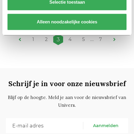
Selectie toestaan
Docenten branden op in de
crisis
24 juni 2020
Alleen noodzakelijke cookies
3
1
2
4
5
…
7
Schrijf je in voor onze nieuwsbrief
Blijf op de hoogte. Meld je aan voor de nieuwsbrief van
Univers.
Aanmelden