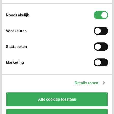
Dreigende studievertraging en
Toestemmingsselectie
toegenomen stress door
Noodzakelijk
coronacrisis
24 november 2020
Voorkeuren
Nieuws
PNN: promovendi gaan gebukt
Statistieken
onder hoge werkdruk
28 augustus 2020
Marketing
Nieuws
Wie zwijgt, stemt toe: pamflet
Details tonen
tegen ‘roofbouw’ in de
wetenschap
26 augustus 2020
Alle cookies toestaan
Nieuws