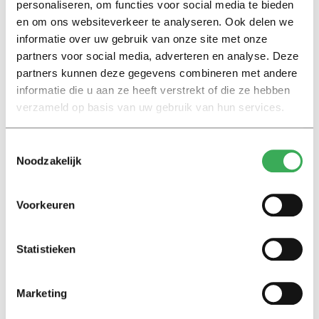
personaliseren, om functies voor social media te bieden
Interview
en om ons websiteverkeer te analyseren. Ook delen we
Marion Koopmans over online
informatie over uw gebruik van onze site met onze
bedreigingen en desinformatie:
partners voor social media, adverteren en analyse. Deze
‘Wetenschappers, kom die
partners kunnen deze gegevens combineren met andere
ivoren toren uit’
informatie die u aan ze heeft verstrekt of die ze hebben
verzameld op basis van uw gebruik van hun services.
Achtergrond
Kinderen spelen de Zero
Toestemmingsselectie
Hunger Game: ‘Ik schrok, we
Noodzakelijk
kregen er een paar miljoen
inwoners bij’
Voorkeuren
Achtergrond
Ritalin, koffie en
Statistieken
slaapmiddelen: zo komen
studenten de tentamenperiode
door
Marketing