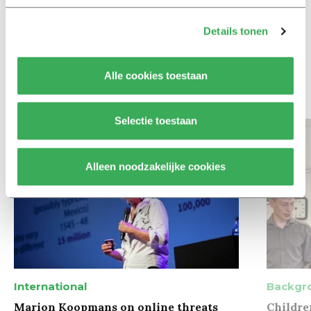
Column
Maak het onderwijs flexibel,
Details tonen
zodat studenten zich breder
kunnen ontwikkelen
Alle cookies toestaan
Bekijk meer recent nieuws
Selectie toestaan
Alleen noodzakelijke cookies
International
Backgr
Marion Koopmans on online threats
Childre