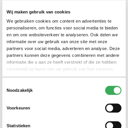
Wij maken gebruik van cookies
We gebruiken cookies om content en advertenties te
personaliseren, om functies voor social media te bieden
Lees ook
en om ons websiteverkeer te analyseren. Ook delen we
informatie over uw gebruik van onze site met onze
partners voor social media, adverteren en analyse. Deze
partners kunnen deze gegevens combineren met andere
Interview
informatie die u aan ze heeft verstrekt of die ze hebben
Marion Koopmans over online
verzameld op basis van uw gebruik van hun services.
bedreigingen en desinformatie:
‘Wetenschappers, kom die
ivoren toren uit’
Toestemmingsselectie
Noodzakelijk
Achtergrond
Voorkeuren
Kinderen spelen de Zero
Hunger Game: ‘Ik schrok, we
kregen er een paar miljoen
Statistieken
inwoners bij’