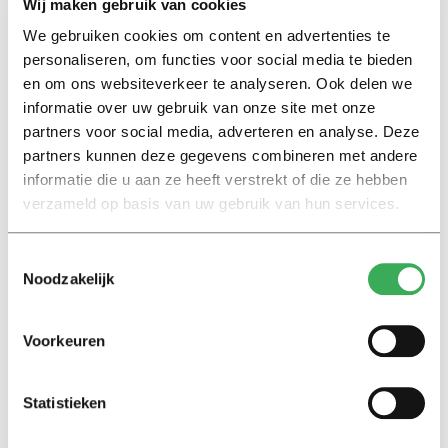
Wij maken gebruik van cookies
We gebruiken cookies om content en advertenties te
Lees ook
personaliseren, om functies voor social media te bieden
en om ons websiteverkeer te analyseren. Ook delen we
informatie over uw gebruik van onze site met onze
partners voor social media, adverteren en analyse. Deze
Interview
partners kunnen deze gegevens combineren met andere
Marion Koopmans over online
informatie die u aan ze heeft verstrekt of die ze hebben
bedreigingen en desinformatie:
‘Wetenschappers, kom die
verzameld op basis van uw gebruik van hun services.
ivoren toren uit’
Toestemmingsselectie
Noodzakelijk
Achtergrond
Kinderen spelen de Zero
Hunger Game: ‘Ik schrok, we
Voorkeuren
kregen er een paar miljoen
inwoners bij’
Statistieken
Achtergrond