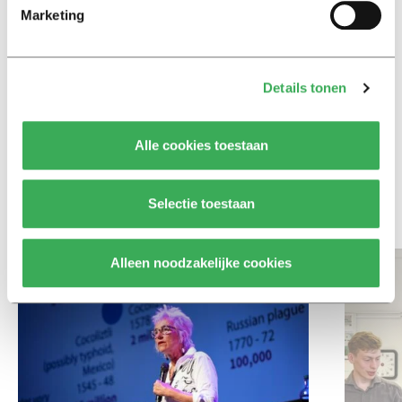
Ritalin, koffie en
Marketing
slaapmiddelen: zo komen
studenten de tentamenperiode
door
Details tonen
Column
Maak het onderwijs flexibel,
Alle cookies toestaan
zodat studenten zich breder
kunnen ontwikkelen
Selectie toestaan
Bekijk meer recent nieuws
Alleen noodzakelijke cookies