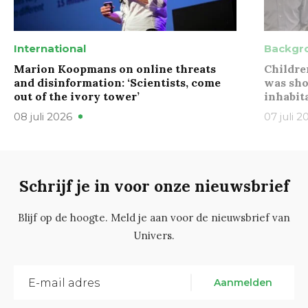
International
Backgr
Marion Koopmans on online threats
Childre
and disinformation: ‘Scientists, come
was sho
out of the ivory tower’
inhabit
08 juli 2026
07 juli 2
Schrijf je in voor onze nieuwsbrief
Blijf op de hoogte. Meld je aan voor de nieuwsbrief van
Univers.
Aanmelden