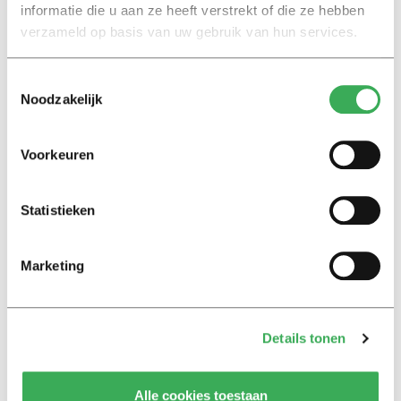
past year is missing.
informatie die u aan ze heeft verstrekt of die ze hebben
verzameld op basis van uw gebruik van hun services.
Toestemmingsselectie
Noodzakelijk
Lees ook
Voorkeuren
Statistieken
Interview
Marion Koopmans over online
bedreigingen en desinformatie:
Marketing
‘Wetenschappers, kom die
ivoren toren uit’
Details tonen
Achtergrond
Kinderen spelen de Zero
Hunger Game: ‘Ik schrok, we
Alle cookies toestaan