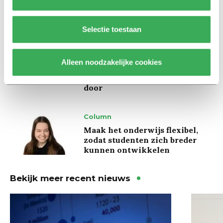
kregen er een paar miljoen
inwoners bij’
Selectie toestaan
Achtergrond
Ritalin, koffie en
Alleen noodzakelijke cookies
slaapmiddelen: zo komen
studenten de tentamenperiode
door
Column
Maak het onderwijs flexibel,
zodat studenten zich breder
kunnen ontwikkelen
Bekijk meer recent nieuws