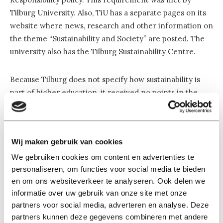
Tilburg University. Also, TiU has a separate pages on its
website where news, research and other information on
the theme “Sustainability and Society” are posted. The
university also has the Tilburg Sustainability Centre.
Because Tilburg does not specify how sustainability is
part of higher education, it received no points in the
Education category. The same applies to CO2
emissions. The university does not publish their policy to
reduce CO2 emissions on the website. However, it buys
Wij maken gebruik van cookies
green power since 2009.
We gebruiken cookies om content en advertenties te
personaliseren, om functies voor social media te bieden
Also in the field of Environment Tilburg deserves no
en om ons websiteverkeer te analyseren. Ook delen we
points, according to the researchers. The university
informatie over uw gebruik van onze site met onze
doesn’t publish any reports on environmental policy,
partners voor social media, adverteren en analyse. Deze
said the jury. Also data on water consumption over the
partners kunnen deze gegevens combineren met andere