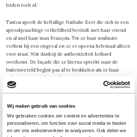
leiden toch af.
Tautou speelt de lieftallige Nathalie Kerr die zich in een
sprookjesachtige verliefdheid bevindt met haar vriend
en al snel haar man François. Tot ze haar soulmate
verliest bij een ongeval en ze er opeens helemaal alleen
voor staat. Wat dankzij de authenticiteit keihard
overkomt. De façade die ze hierna optrekt naar de
buitenwereld begint pas af te brokkelen als ze haar
sullige en onhandige collega Markus leert kennen.
Het persoonlijke en gevoelige verhaal van La
Délicatesse heeft een bepaalde fijnzinnigheid die niet
Wij maken gebruik van cookies
iedereen aanspreekt. Wat dat betreft snap ik echt wel
We gebruiken cookies om content en advertenties te
dat mensen er geen behoefte aan hebben als ze lekker
personaliseren, om functies voor social media te bieden
naar de bioscoop gaan. Misschien dus niet de beste film
en om ons websiteverkeer te analyseren. Ook delen we
op zaterdagavond met een groep vrienden. Maar zeker