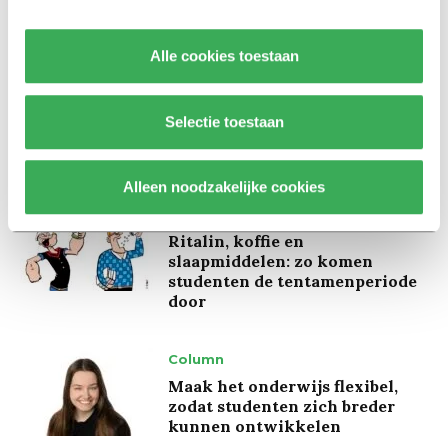
ivoren toren uit’
Alle cookies toestaan
Achtergrond
Kinderen spelen de Zero
Hunger Game: ‘Ik schrok, we
Selectie toestaan
kregen er een paar miljoen
inwoners bij’
Alleen noodzakelijke cookies
Achtergrond
Ritalin, koffie en
slaapmiddelen: zo komen
studenten de tentamenperiode
door
Column
Maak het onderwijs flexibel,
zodat studenten zich breder
kunnen ontwikkelen