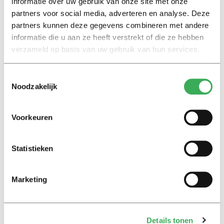
informatie over uw gebruik van onze site met onze
een heerlijke film voor een brakke zondag saampjes op
partners voor social media, adverteren en analyse. Deze
de bank.
partners kunnen deze gegevens combineren met andere
informatie die u aan ze heeft verstrekt of die ze hebben
verzameld op basis van uw gebruik van hun services.
‘
La Délicatesse
’, gezien in de Sneak Preview in Pathé.
Vanaf 28 juni in de bioscoop.
Toestemmingsselectie
Noodzakelijk
Voorkeuren
Lees ook
Statistieken
Marketing
Interview
Marion Koopmans over online
bedreigingen en desinformatie:
‘Wetenschappers, kom die
Details tonen