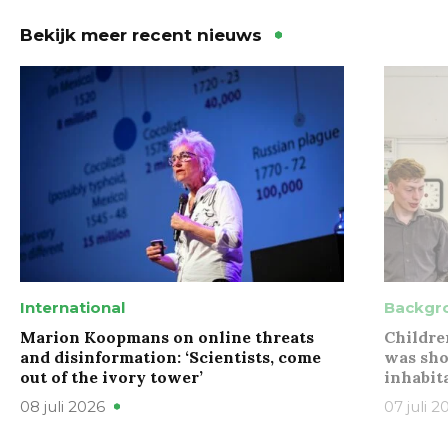
Bekijk meer recent nieuws
International
Backgr
Marion Koopmans on online threats
Childre
and disinformation: ‘Scientists, come
was sho
out of the ivory tower’
inhabit
08 juli 2026
07 juli 2