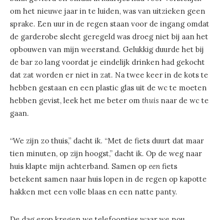
om het nieuwe jaar in te luiden, was van uitzieken geen
sprake. Een uur in de regen staan voor de ingang omdat
de garderobe slecht geregeld was droeg niet bij aan het
opbouwen van mijn weerstand. Gelukkig duurde het bij
de bar zo lang voordat je eindelijk drinken had gekocht
dat zat worden er niet in zat. Na twee keer in de kots te
hebben gestaan en een plastic glas uit de wc te moeten
hebben gevist, leek het me beter om
thuis
naar de wc te
gaan.
“We zijn zo thuis,” dacht ik. “Met de fiets duurt dat maar
tien minuten, op zijn hoogst,” dacht ik. Op de weg naar
huis klapte mijn achterband. Samen op
een
fiets
betekent samen naar huis lopen in de regen op kapotte
hakken met een volle blaas en een natte panty.
De dag erop kregen we telefoontjes waar we nou