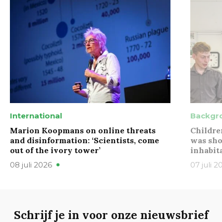
International
Backgr
Marion Koopmans on online threats
Childre
and disinformation: ‘Scientists, come
was sho
out of the ivory tower’
inhabit
08 juli 2026
07 juli 2
Schrijf je in voor onze nieuwsbrief