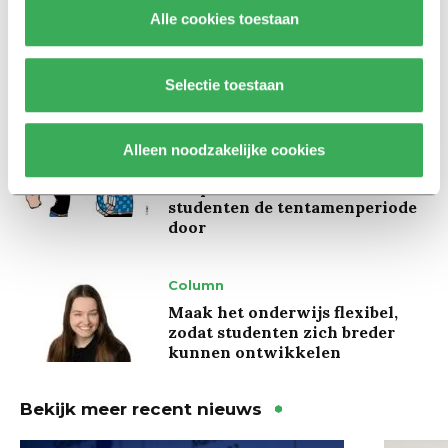
Alle cookies toestaan
Kinderen spelen de Zero
Hunger Game: ‘Ik schrok, we
kregen er een paar miljoen
inwoners bij’
Selectie toestaan
Achtergrond
Alleen noodzakelijke cookies
Ritalin, koffie en
slaapmiddelen: zo komen
studenten de tentamenperiode
door
Column
Maak het onderwijs flexibel,
zodat studenten zich breder
kunnen ontwikkelen
Bekijk meer recent nieuws