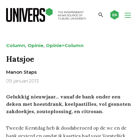
EN
,
,
Column
Opinie
Opinie>Column
Hatsjoe
Manon Staps
09 januari 2013
Gelukkig nieuwjaar… vanaf de bank onder een
deken met hoestdrank, keelpastilles, vol gesnoten
zakdoekjes, zoutoplossing, en citrosan.
Tweede Kerstdag heb ik doodsberoerd op de wc en de
bank gevierd en omdat ik kaartjes had voor Vorstelijck