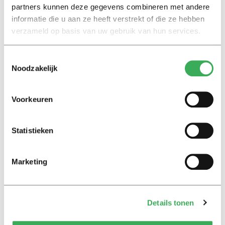
Gelukkig nieuwjaar. Het is goed dat we online geen
partners kunnen deze gegevens combineren met andere
handen hoeven te schudden en elkaars wangen niet
informatie die u aan ze heeft verstrekt of die ze hebben
hoeven te kussen.
verzameld op basis van uw gebruik van hun services.
Toestemmingsselectie
Noodzakelijk
Voorkeuren
Lees ook
Statistieken
Interview
Marketing
Marion Koopmans over online
bedreigingen en desinformatie:
‘Wetenschappers, kom die
ivoren toren uit’
Details tonen
Achtergrond