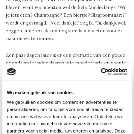
bleven, want we moesten wel de hele familie langs. “Wil
je iets eten? Champagne? Een biertje? Slagroomtaart?”
wordt er gevraagd. “Nee, dank je,” zeg ik. “Ja, dankjewel,”
zeggen anderen. Ik kon nog steeds niets eten zonder
naar de wc te rennen.
Een paar dagen later is er een crematie van een goede
vriend van je vader, daarna is je moeder jarig en voor je
denkt dat je een beetje beter bent en je ongesteldheid
over is, ben je verkouden. Mijn vriend heeft vandaag
medicijnen gekregen, maar ik heb die niet nodig. Ik ben
Wij maken gebruik van cookies
op dezelfde manier bang voor dokters zoals menigeen
bang is voor de tandarts. Ik slaap wel wat langer. Ik
We gebruiken cookies om content en advertenties te
personaliseren, om functies voor social media te bieden
neem wel paracetamol als ik koorts heb. Ik neem wel
en om ons websiteverkeer te analyseren. Ook delen we
extra vitaminen.
informatie over uw gebruik van onze site met onze
partners voor social media, adverteren en analyse. Deze