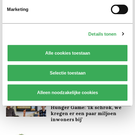
Marketing
Lees ook
Details tonen
Interview
Alle cookies toestaan
Marion Koopmans over online
bedreigingen en desinformatie:
‘Wetenschappers, kom die
Selectie toestaan
ivoren toren uit’
Alleen noodzakelijke cookies
Achtergrond
Kinderen spelen de Zero
Hunger Game: ‘Ik schrok, we
kregen er een paar miljoen
inwoners bij’