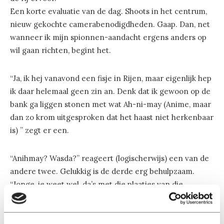
Een korte evaluatie van de dag. Shoots in het centrum,
nieuw gekochte camerabenodigdheden. Gaap. Dan, net
wanneer ik mijn spionnen-aandacht ergens anders op
wil gaan richten, begint het.
“Ja, ik hej vanavond een fisje in Rijen, maar eigenlijk hep
ik daar helemaal geen zin an. Denk dat ik gewoon op de
bank ga liggen stonen met wat Ah-ni-may (Anime, maar
dan zo krom uitgesproken dat het haast niet herkenbaar
is) ” zegt er een.
“Anihmay? Wasda?” reageert (logischerwijs) een van de
andere twee. Gelukkig is de derde erg behulpzaam.
“Jonge, je weet wel, da’s met die plaatjes van die
vrouwkes enzo, meej die grote ogen. Hentai!” schreeuwt
ie zo luid dat alle Hentai-kenners in de bus meteen naar
het puntje van hun stoel schuiven. Nummer 1 begint