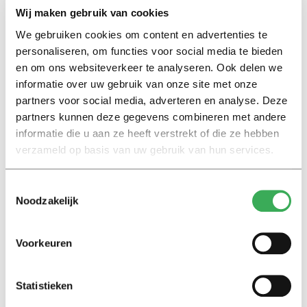
Wij maken gebruik van cookies
meteen daarop met een gepassioneerd betoog over
hoe Anime niet hetzelfde is als Hentai, en hoe hij toch
We gebruiken cookies om content en advertenties te
personaliseren, om functies voor social media te bieden
ECHT niet van Hentai gecharmeerd is hoor. Echt. Zelfs
en om ons websiteverkeer te analyseren. Ook delen we
ik geloof hem bijna. De andere twee vliegen echter
informatie over uw gebruik van onze site met onze
meteen vol in een analyse. Alles van geanimeerde seks,
partners voor social media, adverteren en analyse. Deze
tot aan tentakels en monsters die stoute dingen doen
partners kunnen deze gegevens combineren met andere
met onschuldige (en rondborstige – meermaals
informatie die u aan ze heeft verstrekt of die ze hebben
gehoord!) meisjes. Terwijl 1 zich ondertussen nog steeds
verzameld op basis van uw gebruik van hun services.
probeert te verdedigen.
Toestemmingsselectie
En zo plotseling als het begon was het voorbij. Weg
Noodzakelijk
vieze praat. Maar aan de rode oortjes van de
busspionnen om me heen te zien was ik niet de enige
Voorkeuren
die mee aan het luisteren was.
Statistieken