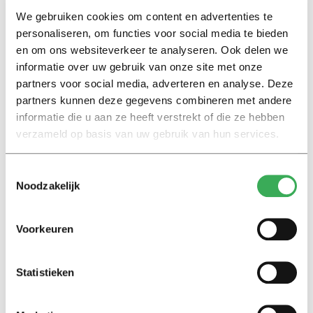
Lees ook
We gebruiken cookies om content en advertenties te
personaliseren, om functies voor social media te bieden
en om ons websiteverkeer te analyseren. Ook delen we
informatie over uw gebruik van onze site met onze
Interview
partners voor social media, adverteren en analyse. Deze
Marion Koopmans over online
partners kunnen deze gegevens combineren met andere
bedreigingen en desinformatie:
informatie die u aan ze heeft verstrekt of die ze hebben
‘Wetenschappers, kom die
verzameld op basis van uw gebruik van hun services.
ivoren toren uit’
Toestemmingsselectie
Achtergrond
Noodzakelijk
Kinderen spelen de Zero
Hunger Game: ‘Ik schrok, we
kregen er een paar miljoen
Voorkeuren
inwoners bij’
Statistieken
Achtergrond
Ritalin, koffie en
slaapmiddelen: zo komen