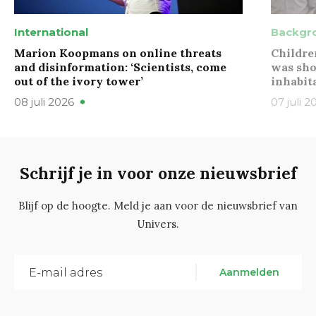
International
Backgr
Marion Koopmans on online threats
Childre
and disinformation: ‘Scientists, come
was sho
out of the ivory tower’
inhabit
08 juli 2026
07 juli 2
Schrijf je in voor onze nieuwsbrief
Blijf op de hoogte. Meld je aan voor de nieuwsbrief van
Univers.
Aanmelden