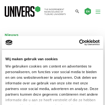
EN
Nieuws
Nieuwe Universiteit Nijmegen
protesteert studentikoos
Wij maken gebruik van cookies
Jozien Wijkhuijs
We gebruiken cookies om content en advertenties te
30 april 2015
personaliseren, om functies voor social media te bieden
en om ons websiteverkeer te analyseren. Ook delen we
Nijmeegse actievoerders pakken het
informatie over uw gebruik van onze site met onze
bourgondisch aan: ze openen een café om te
partners voor social media, adverteren en analyse. Deze
protesteren tegen het beleid van de Radboud
partners kunnen deze gegevens combineren met andere
Universiteit. Ze ‘kraken’ daarvoor een
informatie die u aan ze heeft verstrekt of die ze hebben
leegstaande ruimte, waar vroeger de Juridische