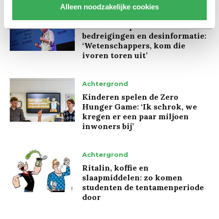
Alleen noodzakelijke cookies
Interview
Marion Koopmans over online
bedreigingen en desinformatie:
‘Wetenschappers, kom die
ivoren toren uit’
Achtergrond
Kinderen spelen de Zero
Hunger Game: ‘Ik schrok, we
kregen er een paar miljoen
inwoners bij’
Achtergrond
Ritalin, koffie en
slaapmiddelen: zo komen
studenten de tentamenperiode
door