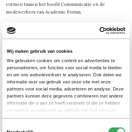
vormen tussen het hoofd Communicatie en de
medewerkers van Academic Forum.
Het College van Bestuur en de kwartiermaker Hans
Dieteren gaven aan dat het maar over 3,6 FTE aan
werknemers gaat bij Academic Forum en dat de
argumenten voor de plaatsing onder Communicatie in
Wij maken gebruik van cookies
het Reorganisatieplan te vinden zijn. Toch bleven de
We gebruiken cookies om content en advertenties te
werknemersfracties ongerust over de onafhankelijkheid
personaliseren, om functies voor social media te bieden
en de bestaanszekerheid van Academic Forum bij
en om ons websiteverkeer te analyseren. Ook delen we
informatie over uw gebruik van onze site met onze
communicatie. AbvaKabo: “We weten inmiddels hoe het
partners voor social media, adverteren en analyse. Deze
hier gaat met afdelingen zonder leidinggevenden, die
partners kunnen deze gegevens combineren met andere
verdwijnen snel.”
informatie die u aan ze heeft verstrekt of die ze hebben
verzameld op basis van uw gebruik van hun services.
Het College beloofde dat de medezeggenschap vóór de
Uraadvergadering van aanstaande vrijdag een memo
Toestemmingsselectie
krijgt over de leidinggevende en de argumenten voor
Noodzakelijk