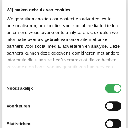
Wij maken gebruik van cookies
Weinig inschrijvingen
We gebruiken cookies om content en advertenties te
Ook blijft het aantal inschrijvingen voor de master in
personaliseren, om functies voor social media te bieden
Den Bosch achter. Reden, volgens het bestuur: de eisen
en om ons websiteverkeer te analyseren. Ook delen we
zijn hoog. Belangstelling is er genoeg, maar slechts
informatie over uw gebruik van onze site met onze
weinigen is het gegeven om aan deze master te mogen
partners voor social media, adverteren en analyse. Deze
beginnen. “Het is echt een stoere opleiding”, zei Aarts.
partners kunnen deze gegevens combineren met andere
informatie die u aan ze heeft verstrekt of die ze hebben
verzameld op basis van uw gebruik van hun services.
De universiteiten ontwikkelen op dit moment een
schakelprogramma. Wie niet aan de criteria voldoet, kan
Toestemmingsselectie
zo zijn kennis bijspijkeren en alsnog in september
Noodzakelijk
instromen. Volgens het College van Bestuur liggen alle
andere voorbereidingen, zoals de verbouwing van
Voorkeuren
Mariënburg, op schema. Voorzitter Koen Becking: “Het
gaat lukken.”
Statistieken