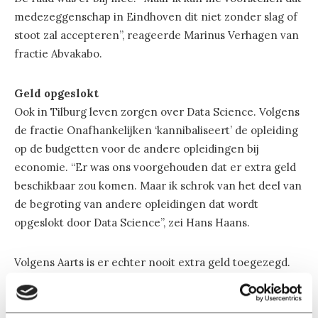
medezeggenschap in Eindhoven dit niet zonder slag of
stoot zal accepteren”, reageerde Marinus Verhagen van
fractie Abvakabo.
Geld opgeslokt
Ook in Tilburg leven zorgen over Data Science. Volgens
de fractie Onafhankelijken ‘kannibaliseert’ de opleiding
op de budgetten voor de andere opleidingen bij
economie. “Er was ons voorgehouden dat er extra geld
beschikbaar zou komen. Maar ik schrok van het deel van
de begroting van andere opleidingen dat wordt
opgeslokt door Data Science”, zei Hans Haans.
Volgens Aarts is er echter nooit extra geld toegezegd.
Data Science zou “uit de financiële reserves” van de
faculteiten worden betaald. “Zij moeten dit intern
regelen. Ga de discussie aan binnen de faculteit.”