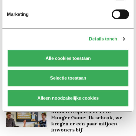
Marketing
Lees ook
Details tonen
Alle cookies toestaan
Interview
Marion Koopmans over online
bedreigingen en desinformatie:
Selectie toestaan
‘Wetenschappers, kom die
ivoren toren uit’
Alleen noodzakelijke cookies
Achtergrond
Kinderen spelen de Zero
Hunger Game: ‘Ik schrok, we
kregen er een paar miljoen
inwoners bij’