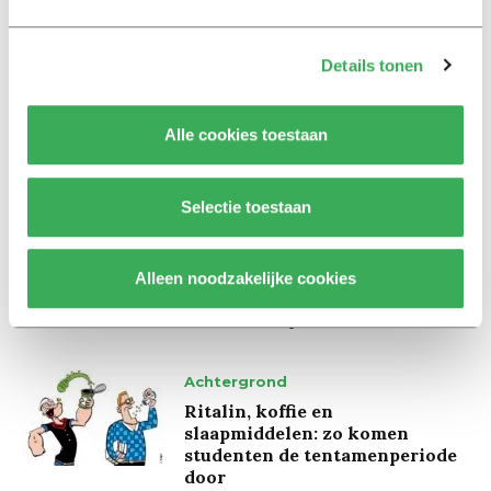
Interview
Details tonen
Marion Koopmans over online
bedreigingen en desinformatie:
Alle cookies toestaan
‘Wetenschappers, kom die
ivoren toren uit’
Selectie toestaan
Achtergrond
Kinderen spelen de Zero
Hunger Game: ‘Ik schrok, we
Alleen noodzakelijke cookies
kregen er een paar miljoen
inwoners bij’
Achtergrond
Ritalin, koffie en
slaapmiddelen: zo komen
studenten de tentamenperiode
door