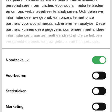
die de moeite nemen drie letters te tikken: RIP. En een
personaliseren, om functies voor social media te bieden
slordige 17 anderen die ‘sterkte’ schrijven. Of
en om ons websiteverkeer te analyseren. Ook delen we
informatie over uw gebruik van onze site met onze
‘gecondoleerd’. Meer smaken zijn er niet, want écht
partners voor social media, adverteren en analyse. Deze
stilstaan bij een overlijden, dat is weer zo’n gedoe.
partners kunnen deze gegevens combineren met andere
informatie die u aan ze heeft verstrekt of die ze hebben
Enfin, daar mag je dan als rouwende doorheen scrollen.
verzameld op basis van uw gebruik van hun services.
Woorden zonder betekenis, zoals ook al die Likes
zonder enige betekenis zijn.
Toestemmingsselectie
Noodzakelijk
Geen wonder dat Facebook depressief maakt.
Voorkeuren
Statistieken
Lees ook
Marketing