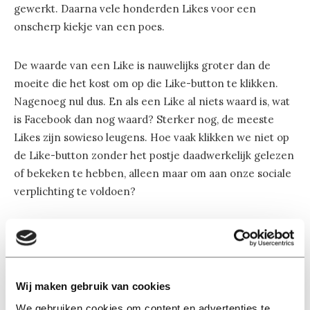
gewerkt. Daarna vele honderden Likes voor een
onscherp kiekje van een poes.
De waarde van een Like is nauwelijks groter dan de
moeite die het kost om op die Like-button te klikken.
Nagenoeg nul dus. En als een Like al niets waard is, wat
is Facebook dan nog waard? Sterker nog, de meeste
Likes zijn sowieso leugens. Hoe vaak klikken we niet op
de Like-button zonder het postje daadwerkelijk gelezen
of bekeken te hebben, alleen maar om aan onze sociale
verplichting te voldoen?
Maar het kan altijd erger.
Niets typeert meer de moderne eenzaamheid dan
Facebook-postjes waarin iemand meldt dat een geliefde
Wij maken gebruik van cookies
is overleden. Ja, de reacties stromen binnen. Tientallen
We gebruiken cookies om content en advertenties te