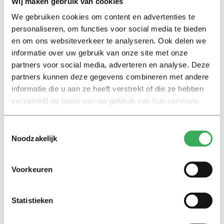
Wij maken gebruik van cookies
Tilburge dansgroep The LucyONES. Zij voerden een
We gebruiken cookies om content en advertenties te
prachtige poëtische dans performance op die nog meer
personaliseren, om functies voor social media te bieden
verscheidenheid in kunstvormen bracht in het
en om ons websiteverkeer te analyseren. Ook delen we
evenement. Of je nou geïnteresseerd bent in kunst,
informatie over uw gebruik van onze site met onze
benieuwd bent naar waar creatieve ondernemers zich
partners voor social media, adverteren en analyse. Deze
mee bezig houden, je graag inspiratie op wil doen of
partners kunnen deze gegevens combineren met andere
simpelweg een avondje wil lachen, dan is de
informatie die u aan ze heeft verstrekt of die ze hebben
PechaKucha Night in Theater De Nieuwe Vorst
verzameld op basis van uw gebruik van hun services.
misschien wel wat voor jou!
Toestemmingsselectie
Noodzakelijk
Het volgende PechaKucha evenement vindt plaats op
30 januari 2018. Voor meer informatie, zie het
programma
van De Nieuwe Vorst.
Voorkeuren
Statistieken