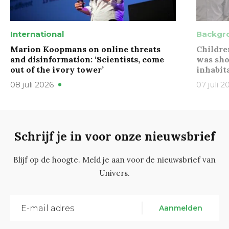
International
Backgr
Marion Koopmans on online threats
Childre
and disinformation: ‘Scientists, come
was sho
out of the ivory tower’
inhabit
08 juli 2026
07 juli 2
Schrijf je in voor onze nieuwsbrief
Blijf op de hoogte. Meld je aan voor de nieuwsbrief van
Univers.
Aanmelden