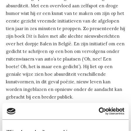
absurditeit. Met een overvloed aan zelfspot en droge
humor wist hij er een kunst van te maken om zijn op het
eerste gezicht vreemde initiatieven van de afgelopen
tien jaar in zes minuten te proppen. Zo presenteerde hij
zijn boek
Dit is Balen
met alle slechte nieuwsberichten
over het dorpje Balen in België. En zijn initiatief om een
gedicht te schrijven op een bon om vervolgens onder
ruitenwissers van auto’s te plaatsen (‘Oh, nee! Een
boete! Oh, het is maar een gedicht’). Hij liet op een
geniale wijze zien hoe absurditeit verschillende
kunstvormen, in dit geval poëzie, nieuw leven kan
worden ingeblazen en opnieuw onder de aandacht kan
gebracht bij een breder publiek.
Het bleef niet enkel bij luisteren. Na de pauze, wanneer
iedereen zijn of haar glas weer aangevuld had bij de bar,
werden de bezoekers verrast met een optreden van de