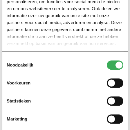
personaliseren, om functies voor social media te bieden
de torenhoge boetes prima te vinden. Bij de komst van
en om ons websiteverkeer te analyseren. Ook delen we
de ov-chipkaart hadden ze nog beloofd dat de boetes
informatie over uw gebruik van onze site met onze
zouden verdwijnen en het ‘studentenreisrecht’
partners voor social media, adverteren en analyse. Deze
automatisch stopgezet zou worden, bleek afgelopen
partners kunnen deze gegevens combineren met andere
september uit een
reconstructie
van het HOP. Maar
informatie die u aan ze heeft verstrekt of die ze hebben
sindsdien gebeurde er weinig meer en pleitten de
verzameld op basis van uw gebruik van hun services.
vervoersbedrijven zelfs voor een verhoging van de
boetes.
Toestemmingsselectie
Noodzakelijk
Prikkel
Hebben ze eigenlijk wel een prikkel om het probleem
Voorkeuren
op te lossen, wilde D66 dan ook weten. Volgens de
minister wel. De vervoersbedrijven zouden “uiteraard
Statistieken
zoveel mogelijk misbruik en fraude door reizigers willen
voorkomen”. En zodra een of meer vervoersbedrijven
technisch in staat zijn om alle verlopen ov-
Marketing
studentenkaarten op een zwarte lijst te zetten, dan zal