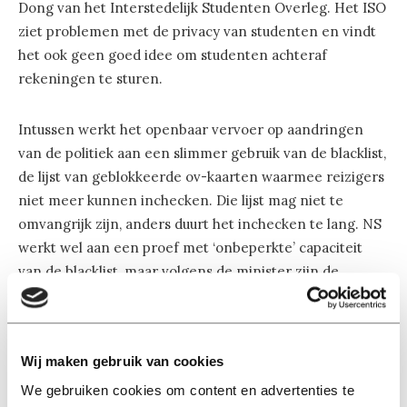
Dong van het Interstedelijk Studenten Overleg. Het ISO
ziet problemen met de privacy van studenten en vindt
het ook geen goed idee om studenten achteraf
rekeningen te sturen.
Intussen werkt het openbaar vervoer op aandringen
van de politiek aan een slimmer gebruik van de blacklist,
de lijst van geblokkeerde ov-kaarten waarmee reizigers
niet meer kunnen inchecken. Die lijst mag niet te
omvangrijk zijn, anders duurt het inchecken te lang. NS
werkt wel aan een proef met ‘onbeperkte’ capaciteit
van de blacklist, maar volgens de minister zijn de
uitkomsten van die proef er nog niet.
Enig wantrouwen wekt dit misschien wel, want de ov-
Wij maken gebruik van cookies
bedrijven hebben de afgelopen jaren bepaald geen
We gebruiken cookies om content en advertenties te
haast gemaakt met technische verbeteringen. Ze leken