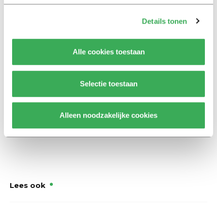
het prompt gebeuren.
Details tonen
Hoeveel van die ov-studentenkaarten worden er nu
eigenlijk stopgezet via die blacklist, vroeg de VVD zich
Alle cookies toestaan
af. Maar de onderzoekers willen de exacte getallen niet
geven “omwille van fraudebestendigheid”. “Ik kan uw
vraag dan ook niet beantwoorden”, zegt de minister.
Selectie toestaan
HOP, Bas Belleman
Alleen noodzakelijke cookies
Lees ook