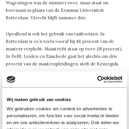
Wageningen was de nummer twee, maar staat nu
bovenaan in plaats van de Erasmus Universiteit
Rotterdam. Utrecht blijft nummer drie.
Opvallend is ook het gebruik van taaltoetsen. In
Rotterdam is zo’n toets vooraf bij 46 procent van de
masters verplicht. Maastricht staat op twee (18 procent).
In Delft, Leiden en Enschede gaat het slechts om drie
procent van de masteropleidingen, stelt de Keuzegids.
Compleet
Waarom heeft de Keuzegids niet gewacht met deze
informatie verspreiden tot de telling compleet was?
Wij maken gebruik van cookies
“Halverwege het proces kun je al wel iets zien”, zegt
We gebruiken cookies om content en advertenties te
redacteur Josefien van Pelt. “We vonden het ook
personaliseren, om functies voor social media te bieden
belangrijk om er iets over te zeggen toen de Keuzegids
en om ons websiteverkeer te analyseren. Ook delen we
verscheen, want er is zoveel onduidelijkheid en