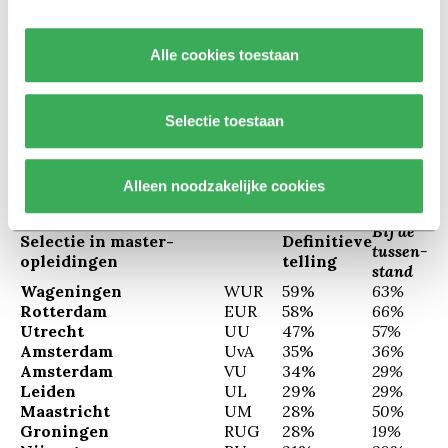
eigen universiteit. Studenten van buiten moeten langs
de examencommissie voor een check op de
Alle cookies toestaan
vooropleiding. Dat gebeurt bij 23 procent van de
Tilburgse masters.” Tilburg is hierin overigens niet
Selectie toestaan
uniek, ook in Groningen ‘zijn er zelfs meerdere
opleidingen waar alléén Groningse studenten lijken te
worden toegelaten’.
Alleen noodzakelijke cookies
Bij de
Selectie in master-
Definitieve
tussen-
opleidingen
telling
stand
Wageningen
WUR
59%
63%
Rotterdam
EUR
58%
66%
Utrecht
UU
47%
57%
Amsterdam
UvA
35%
36%
Amsterdam
VU
34%
29%
Leiden
UL
29%
29%
Maastricht
UM
28%
50%
Groningen
RUG
28%
19%