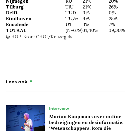
Nijmegen
RU
21%
20%
Tilburg
TiU
21%
26%
Delft
TUD
9%
0%
Eindhoven
TU/e
9%
25%
Enschede
UT
3%
7%
TOTAAL
(N=679)
31,40%
39,30%
© HOP. Bron: CHOI/Keuzegids
Lees ook
Interview
Marion Koopmans over online
bedreigingen en desinformatie:
‘Wetenschappers, kom die