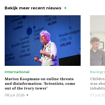
Bekijk meer recent nieuws
International
Backgr
Marion Koopmans on online threats
Childre
and disinformation: ‘Scientists, come
was sho
out of the ivory tower’
inhabit
08 juli 2026
07 juli 2