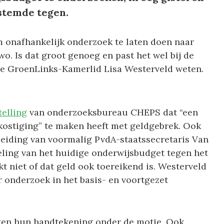
stemde tegen.
 onafhankelijk onderzoek te laten doen naar
o. Is dat groot genoeg en past het wel bij de
de GroenLinks-Kamerlid Lisa Westerveld weten.
telling
van onderzoeksbureau CHEPS dat “een
kostiging” te maken heeft met geldgebrek. Ook
leiding van voormalig PvdA-staatssecretaris Van
deling van het huidige onderwijsbudget tegen het
t niet of dat geld ook toereikend is. Westerveld
r onderzoek in het basis- en voortgezet
etten hun handtekening onder de motie. Ook