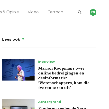
 & Opinie
Video
Cartoon
EN
Lees ook
Interview
Marion Koopmans over
online bedreigingen en
desinformatie:
‘Wetenschappers, kom die
ivoren toren uit’
Achtergrond
Kinderen spelen de Zero