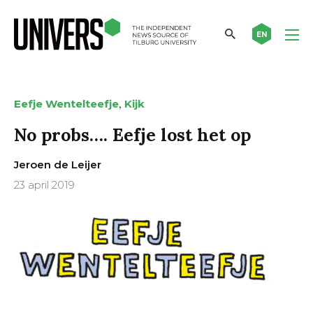
EN
,
Eefje Wentelteefje
Kijk
No probs…. Eefje lost het op
Jeroen de Leijer
23 april 2019