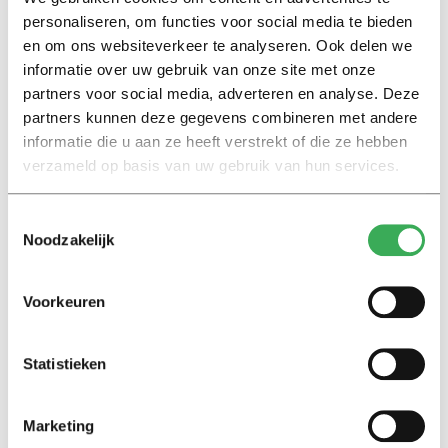
personaliseren, om functies voor social media te bieden
en om ons websiteverkeer te analyseren. Ook delen we
Interview
informatie over uw gebruik van onze site met onze
Marion Koopmans over online
partners voor social media, adverteren en analyse. Deze
bedreigingen en desinformatie:
partners kunnen deze gegevens combineren met andere
‘Wetenschappers, kom die
informatie die u aan ze heeft verstrekt of die ze hebben
ivoren toren uit’
verzameld op basis van uw gebruik van hun services.
Achtergrond
Toestemmingsselectie
Kinderen spelen de Zero
Noodzakelijk
Hunger Game: ‘Ik schrok, we
kregen er een paar miljoen
inwoners bij’
Voorkeuren
Achtergrond
Statistieken
Ritalin, koffie en
slaapmiddelen: zo komen
studenten de tentamenperiode
Marketing
door