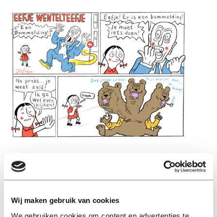
Wij maken gebruik van cookies
Lees ook
We gebruiken cookies om content en advertenties te