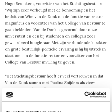
Hugo Reumkens, voorzitter van het Stichtingsbestuur:
“Wij zijn zeer verheugd met de benoeming en het
besluit van Wim van de Donk om de functie van rector
magnificus en voorzitter van het College van Bestuur te
gaan bekleden. Van de Donk is gevormd door onze
universiteit en een bij studenten en collega’s zeer
gewaardeerd hoogleraar. Met zijn verbindende karakter
en grote bestuurlijk-politieke ervaring is hij bij uitstek in
staat om aan de functie rector en voorzitter van het
College van Bestuur invulling te geven.
“Het Stichtingsbestuur heeft er veel vertrouwen in dat
Van de Donk samen met Paulina Snijders als vice-
voorzitter van het College van Bestuur en een nog te
benoemen vice-rector de huidige strategie van Tilburg
University succesvol kan voortzetten en de verbinding
met de omgeving verder kan versterken.”