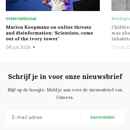
International
Backgr
Marion Koopmans on online threats
Childre
and disinformation: ‘Scientists, come
was sho
out of the ivory tower’
inhabit
08 juli 2026
07 juli 2
Schrijf je in voor onze nieuwsbrief
Blijf op de hoogte. Meld je aan voor de nieuwsbrief van
Univers.
Aanmelden