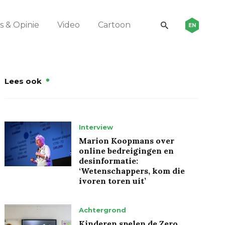
 & Opinie
Video
Cartoon
EN
Lees ook
Interview
Marion Koopmans over
online bedreigingen en
desinformatie:
‘Wetenschappers, kom die
ivoren toren uit’
Achtergrond
Kinderen spelen de Zero