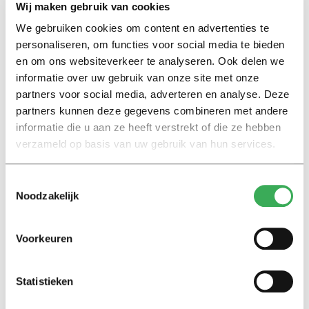
Wij maken gebruik van cookies
We gebruiken cookies om content en advertenties te
Lees ook
personaliseren, om functies voor social media te bieden
en om ons websiteverkeer te analyseren. Ook delen we
informatie over uw gebruik van onze site met onze
partners voor social media, adverteren en analyse. Deze
Interview
partners kunnen deze gegevens combineren met andere
Marion Koopmans over online
informatie die u aan ze heeft verstrekt of die ze hebben
bedreigingen en desinformatie:
verzameld op basis van uw gebruik van hun services.
‘Wetenschappers, kom die
ivoren toren uit’
Toestemmingsselectie
Noodzakelijk
Achtergrond
Kinderen spelen de Zero
Hunger Game: ‘Ik schrok, we
Voorkeuren
kregen er een paar miljoen
inwoners bij’
Statistieken
Achtergrond