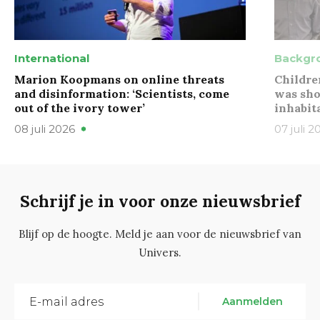
International
Backgr
Marion Koopmans on online threats
Childre
and disinformation: ‘Scientists, come
was sho
out of the ivory tower’
inhabit
08 juli 2026
07 juli 2
Schrijf je in voor onze nieuwsbrief
Blijf op de hoogte. Meld je aan voor de nieuwsbrief van
Univers.
Aanmelden