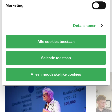
Ritalin, koffie en
Marketing
slaapmiddelen: zo komen
studenten de tentamenperiode
door
Details tonen
Column
Maak het onderwijs flexibel,
Alle cookies toestaan
zodat studenten zich breder
kunnen ontwikkelen
Selectie toestaan
Bekijk meer recent nieuws
Alleen noodzakelijke cookies