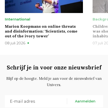
International
Backgr
Marion Koopmans on online threats
Childre
and disinformation: ‘Scientists, come
was sho
out of the ivory tower’
inhabit
08 juli 2026
07 juli 2
Schrijf je in voor onze nieuwsbrief
Blijf op de hoogte. Meld je aan voor de nieuwsbrief van
Univers.
Aanmelden