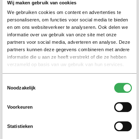
Wij maken gebruik van cookies
We gebruiken cookies om content en advertenties te
Lees ook
personaliseren, om functies voor social media te bieden
en om ons websiteverkeer te analyseren. Ook delen we
informatie over uw gebruik van onze site met onze
partners voor social media, adverteren en analyse. Deze
Interview
partners kunnen deze gegevens combineren met andere
Marion Koopmans over online
informatie die u aan ze heeft verstrekt of die ze hebben
bedreigingen en desinformatie:
verzameld op basis van uw gebruik van hun services.
‘Wetenschappers, kom die
ivoren toren uit’
Toestemmingsselectie
Noodzakelijk
Achtergrond
Kinderen spelen de Zero
Hunger Game: ‘Ik schrok, we
Voorkeuren
kregen er een paar miljoen
inwoners bij’
Statistieken
Achtergrond