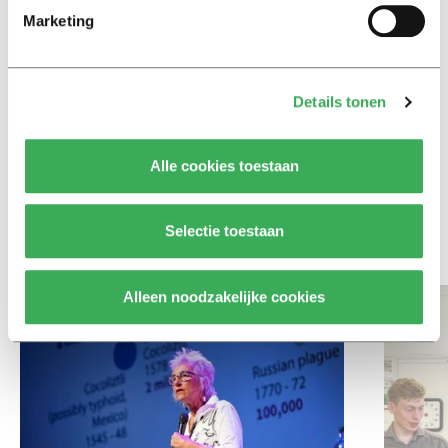
Ritalin, koffie en
Marketing
slaapmiddelen: zo komen
studenten de tentamenperiode
door
Details tonen
Column
Maak het onderwijs flexibel,
Alle cookies toestaan
zodat studenten zich breder
kunnen ontwikkelen
Selectie toestaan
Bekijk meer recent nieuws
Alleen noodzakelijke cookies