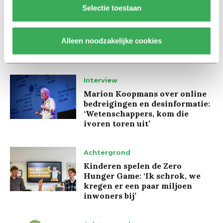
Selectie toestaan
Lees ook
Alleen noodzakelijke cookies
Interview
Marion Koopmans over online
bedreigingen en desinformatie:
‘Wetenschappers, kom die
ivoren toren uit’
Achtergrond
Kinderen spelen de Zero
Hunger Game: ‘Ik schrok, we
kregen er een paar miljoen
inwoners bij’