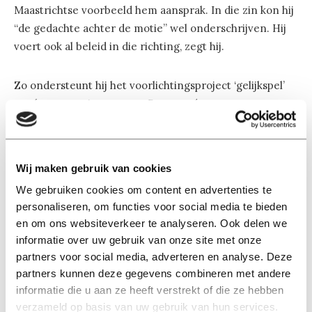
Maastrichtse voorbeeld hem aansprak. In die zin kon hij
“de gedachte achter de motie” wel onderschrijven. Hij
voert ook al beleid in die richting, zegt hij.
Zo ondersteunt hij het voorlichtingsproject ‘gelijkspel’
van het expertisecentrum Rutgers, dat
studieverenigingen en studenten tijdens de komende
introductieweken van gratis workshops over seksualiteit
voorziet.
Wij maken gebruik van cookies
We gebruiken cookies om content en advertenties te
Maar moet de overheid zulke voorlichting in de curricula
personaliseren, om functies voor social media te bieden
verplichtstellen? Dat zou volgens de minister indruisen
en om ons websiteverkeer te analyseren. Ook delen we
tegen de academische vrijheid. Maar hij wilde de motie
informatie over uw gebruik van onze site met onze
niet afkeuren “als u mij toestaat om op een andere
partners voor social media, adverteren en analyse. Deze
manier uitvoering te geven aan deze motie, door in
partners kunnen deze gegevens combineren met andere
gesprek te gaan met de instellingen en dit initiatief
informatie die u aan ze heeft verstrekt of die ze hebben
onder de aandacht te brengen”. PvdA-Kamerlid Songül
verzameld op basis van uw gebruik van hun services.