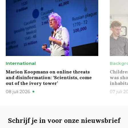
International
Backgr
Marion Koopmans on online threats
Childre
and disinformation: ‘Scientists, come
was sho
out of the ivory tower’
inhabit
08 juli 2026
07 juli 2
Schrijf je in voor onze nieuwsbrief