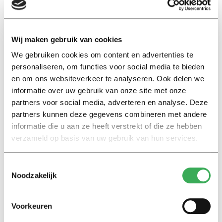
Bijna elk jaar komen er verhalen naar buiten over
problemen bij ontgroeningen. Vorig jaar bijvoorbeeld
moesten Maastrichtse eerstejaars van
Wij maken gebruik van cookies
studentenvereniging Tragos over elkaar heen
braken
.
We gebruiken cookies om content en advertenties te
Een jaar eerder was er sprake van
geweld
bij
personaliseren, om functies voor social media te bieden
dispuutsontgroeningen van het Amsterdamse corps
en om ons websiteverkeer te analyseren. Ook delen we
A.S.C./A.V.S.V.
informatie over uw gebruik van onze site met onze
partners voor social media, adverteren en analyse. Deze
Het blijft ook niet beperkt tot de ontgroening. De
partners kunnen deze gegevens combineren met andere
cultuur binnen verenigingen ligt al langer onder vuur.
informatie die u aan ze heeft verstrekt of die ze hebben
Vorig jaar kwam bijvoorbeeld een filmpje van het
verzameld op basis van uw gebruik van hun services.
Amsterdamse corps naar buiten met
akelige toespraken
over vrouwen. De Groningse vereniging Vindicat ligt
Toestemmingsselectie
ook al jaren onder een
vergrootglas
wegens een reeks
Noodzakelijk
voorvallen.
Voorkeuren
In Vlaanderen
overleed
student Sanda Dia na grove