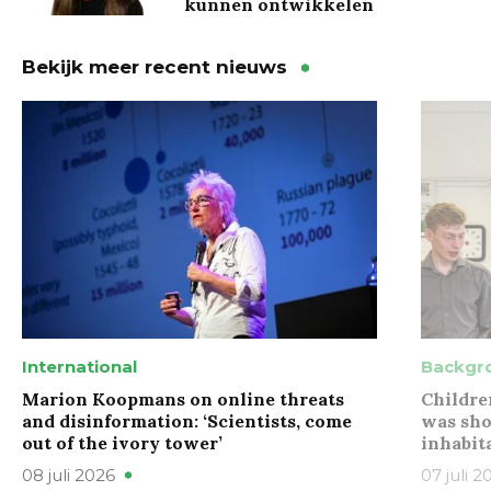
kunnen ontwikkelen
Bekijk meer recent nieuws
International
Backgr
Marion Koopmans on online threats
Childre
and disinformation: ‘Scientists, come
was sho
out of the ivory tower’
inhabit
08 juli 2026
07 juli 2