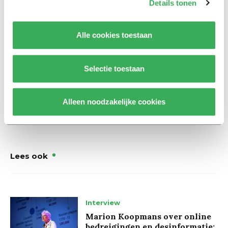
Details tonen
gemeenschap de belangen van internationale
beurspromovendi behartigt en optimale
Alle cookies toestaan
werkomstandigheden voor hen creëert.’
Vanuit Tilburg University nam maar één promovendus deel
Selectie toestaan
aan het onderzoek van PNN.
Alleen noodzakelijke cookies
Lees ook
Interview
Marion Koopmans over online
bedreigingen en desinformatie: