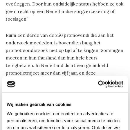
overleggen. Door hun onduidelijke status hebben ze ook
geen recht op een Nederlandse zorgverzekering of
toeslagen.’
Ruim een derde van de 250 promovendi die aan het
onderzoek meededen, is bovendien bang het
promotieonderzoek niet op tijd af te krijgen. Sommigen
moeten in hun thuisland dan hun hele beurs
terugbetalen. In Nederland duurt een gemiddeld
promotietraject meer dan vijf jaar, en deze
beurspromovendi staan onder enorme druk om het
binnen vier jaar te doen.
Mentale problemen
Wij maken gebruik van cookies
Twee derde van de respondenten ervaart hoge of zelfs
We gebruiken cookies om content en advertenties te
extreem hoge werkdruk en een deel krijgt ook nog eens
personaliseren, om functies voor social media te bieden
te maken met grensoverschrijdend gedrag. Dit alles
en om ons websiteverkeer te analyseren. Ook delen we