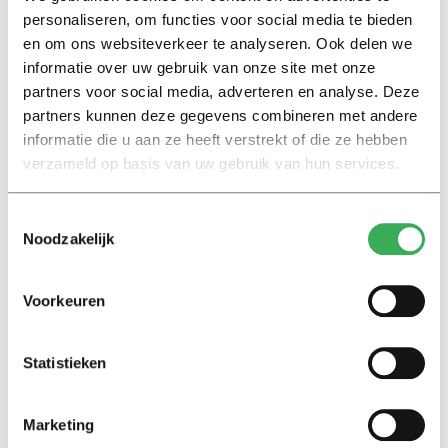
Maar ze geven geen lijst met maatregelen van de
personaliseren, om functies voor social media te bieden
afzonderlijke universiteiten en hogescholen. Van
en om ons websiteverkeer te analyseren. Ook delen we
minister Dijkgraaf hoeft dat ook niet. Met de landelijke
informatie over uw gebruik van onze site met onze
partners voor social media, adverteren en analyse. Deze
plannen voor zelfregie van de twee koepelorganisaties
partners kunnen deze gegevens combineren met andere
beschouwt
hij de motie van de Tweede Kamer als
informatie die u aan ze heeft verstrekt of die ze hebben
‘afgedaan’.
verzameld op basis van uw gebruik van hun services.
Hij waardeert de voornemens van de universiteiten en
Toestemmingsselectie
hogescholen, schrijft Dijkgraaf in zijn reactie. ‘Deze
Noodzakelijk
voornemens moeten nog besproken worden met de
medezeggenschap van de individuele instellingen’, legt
Voorkeuren
hij uit, ‘maar kunnen tot gevolg hebben dat het aandeel
volledig anderstalige bachelors afneemt van 30 procent
naar 21 procent’.
Statistieken
Dijkgraaf vertrouwt liever op goede zelfregie dan op
Marketing
hard landelijk beleid. Want de ene regio is de andere