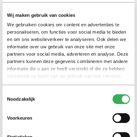
gang zetten van een
cultuurverandering,
onder andere
binnen het hoger onderwijs. In december 2023
Wij maken gebruik van cookies
tekenden de Tilburgse studentenverenigingen Olof,
We gebruiken cookies om content en advertenties te
Vidar en Plato onder het toeziend oog van Hamer het
personaliseren, om functies voor social media te bieden
zogenaamde
studentenpact.
en om ons websiteverkeer te analyseren. Ook delen we
informatie over uw gebruik van onze site met onze
partners voor social media, adverteren en analyse. Deze
De
verenigingen
beloven hiermee binnen hun
partners kunnen deze gegevens combineren met andere
vereniging aan de slag te gaan met de aanpak van
informatie die u aan ze heeft verstrekt of die ze hebben
seksueel grensoverschrijdend gedrag en een gewenste
verzameld op basis van uw gebruik van hun services.
cultuurverandering.
Toestemmingsselectie
Noodzakelijk
Univers schrijft met regelmaat over seksueel
grensoverschrijdend gedrag. Een overzicht van
Voorkeuren
deze artikelen vind je
hier
.
Statistieken