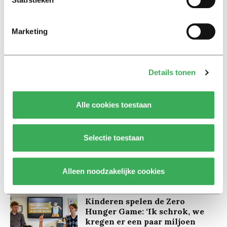
Marketing
Lees ook
Details tonen
Alle cookies toestaan
Interview
Marion Koopmans over online
bedreigingen en desinformatie:
Selectie toestaan
‘Wetenschappers, kom die
ivoren toren uit’
Alleen noodzakelijke cookies
Achtergrond
Kinderen spelen de Zero
Hunger Game: ‘Ik schrok, we
kregen er een paar miljoen