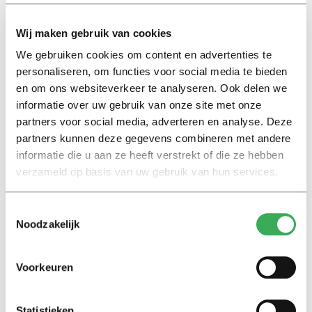
opvolger: drie procent van het bruto nationaal product
Wij maken gebruik van cookies
moet naar onderzoek en dat onderzoek moet sterker
Europees gestuurd worden. Hij ziet wel iets in een soort
We gebruiken cookies om content en advertenties te
Europese ‘sectorplannen’, waarin landen afspraken
personaliseren, om functies voor social media te bieden
en om ons websiteverkeer te analyseren. Ook delen we
maken over speerpunten voor onderzoek.
informatie over uw gebruik van onze site met onze
partners voor social media, adverteren en analyse. Deze
Dijkgraaf ziet dat China steeds autoritairder wordt en de
partners kunnen deze gegevens combineren met andere
VS zichzelf in eigen voet schieten. Op een bepaalde
informatie die u aan ze heeft verstrekt of die ze hebben
manier biedt dat ook kansen voor de Europese
verzameld op basis van uw gebruik van hun services.
wetenschappen, denkt hij. Vooral als het de EU lukt om
boven de populistische tendensen uit te blijven stijgen.
Toestemmingsselectie
‘Misschien is die Europese traagheid in dit verband wel
Noodzakelijk
een zegen in plaats van een plaag. De EU kan zorgen
voor stabiliteit, boven de volatiliteit van de landelijke
Voorkeuren
politiek.’
Toekomst
Statistieken