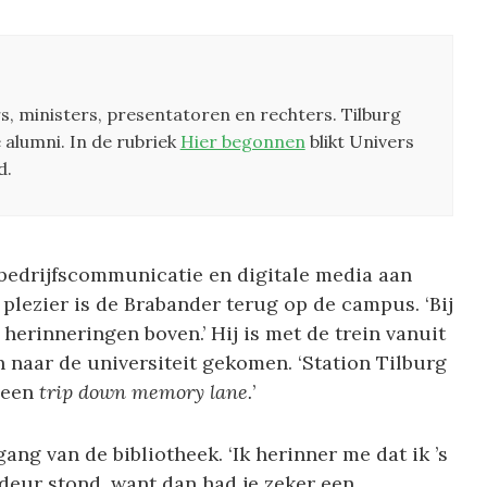
rs, ministers, presentatoren en rechters. Tilburg
 alumni. In de rubriek
Hier begonnen
blikt Univers
d.
 bedrijfscommunicatie en digitale media aan
 plezier is de Brabander terug op de campus. ‘Bij
 herinneringen boven.’ Hij is met de trein vanuit
 naar de universiteit gekomen. ‘Station Tilburg
s een
trip down memory lane.
’
ang van de bibliotheek. ‘Ik herinner me dat ik ’s
 deur stond, want dan had je zeker een