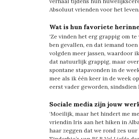
verhaal tijdens hun huwelijksce
Absoluut vrienden voor het leven.
Wat is hun favoriete herinne
‘Ze vinden het erg grappig om te v
ben gevallen, en dat iemand toen
volgden meer jassen, waardoor i
dat natuurlijk grappig, maar over
spontane stapavonden in de week 
mee als ik één keer in de week op
eerst vader geworden, sindsdien h
Sociale media zijn jouw werk
‘Moeilijk, maar het hindert me m
vriendin Iris aan het hiken in A
haar zeggen dat we rond zes uur 
Tinderbio’s van
B&B Vol Liefde
dan