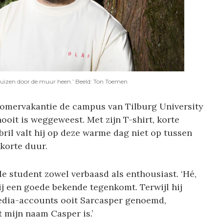
 muizen door de muur heen.’ Beeld: Ton Toemen
 zomervakantie de campus van Tilburg University
nooit is weggeweest. Met zijn T-shirt, korte
ril valt hij op deze warme dag niet op tussen
 korte duur.
e student zowel verbaasd als enthousiast. ‘Hé,
ij een goede bekende tegenkomt. Terwijl hij
media-accounts ooit Sarcasper genoemd,
mijn naam Casper is.’