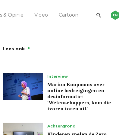
 & Opinie
Video
Cartoon
EN
Lees ook
Interview
Marion Koopmans over
online bedreigingen en
desinformatie:
‘Wetenschappers, kom die
ivoren toren uit’
Achtergrond
Kinderen spelen de Zero