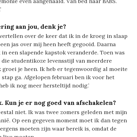
remonie even aangehaald. Van bed naar BABS.
’
ring aan jou, denk je?
ertellen over de keer dat ik in de kroeg in slaap
 een jas over mij heen heeft gegooid. Daarna
k in een slapende kapstok veranderde. Toen was
 die studentikoze levensstijl van meerdere
groei je heen. Ik heb er tegenwoordig al moeite
 stap ga. Afgelopen februari ben ik voor het
eb ik nog meer hersteltijd nodig.’
. Kun je er nog goed van afschakelen?
eestal niet. Ik was twee zomers geleden met mijn
lbanië. Op een gegeven moment moet ik dan tegen
ergens moeten zijn waar bereik is, omdat de
 live moeten.