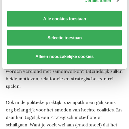
Details tonen
Maar kabinetten worden niet altijd ‘uit liefde’ gevormd.
Vaak zijn zulke coalities een verstandshuwelijk, geboren
uit strategische en zakelijke overwegingen. Het
Alle cookies toestaan
kabinet-Schoof liep zelfs uit op een regelrechte
vechtscheiding. Leveren dergelijke zakelijke motieven
Selectie toestaan
dan ook minder hechte coalities op?
‘Dat hangt af van de situatie,’ vervolgt Cantiani. ‘Wat
Alleen noodzakelijke cookies
staat er op het spel en welke bonussen kunnen er
worden verdiend met samenwerken? Uiteindelijk zullen
beide motieven, relationele en strategische, een rol
spelen.
Ook in de politieke praktijk is sympathie en gelijkenis
erg belangrijk voor het smeden van hechte coalities. En
daar kan tegelijk een strategisch motief onder
schuilgaan. Want je voelt wel aan (emotioneel) dat het