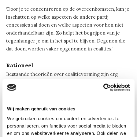
‘Door je te concentreren op de overeenkomsten, kun je
inschatten op welke aspecten de andere partij
concessies zal doen en welke aspecten voor hen niet
onderhandelbaar zijn. Zo helpt het begrijpen van je
tegenhanger je om in het spel te blijven. Degenen die
dat doen, worden vaker opgenomen in coalities.’
Rationeel
Bestaande theorieën over coalitievorming zijn erg
rationeel, en houden geen rekening met factoren als
sympathie, gelijkenis of de psychologische kanten. Ze
focussen op macht. Maar Cantiani’s onderzoek richt zich
ook op de ‘zachte kant’ van samenwerkingsverbanden.
Wij maken gebruik van cookies
Succesvolle coalitievorming hangt niet alleen af van de
We gebruiken cookies om content en advertenties te
hoogte van je inzet, zoals het aantal zetels, maar ook
personaliseren, om functies voor social media te bieden
van psychologisch begrip, toont haar onderzoek aan.
en om ons websiteverkeer te analyseren. Ook delen we