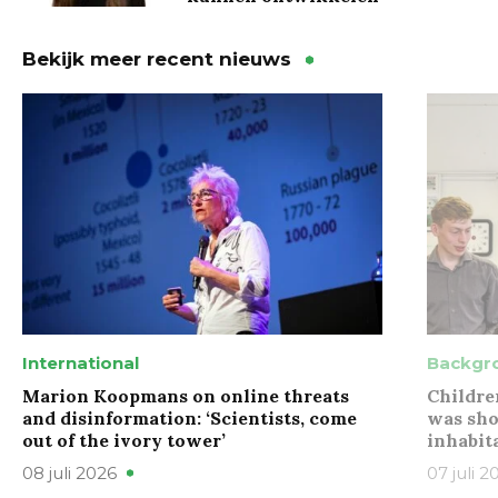
Bekijk meer recent nieuws
International
Backgr
Marion Koopmans on online threats
Childre
and disinformation: ‘Scientists, come
was sho
out of the ivory tower’
inhabit
08 juli 2026
07 juli 2