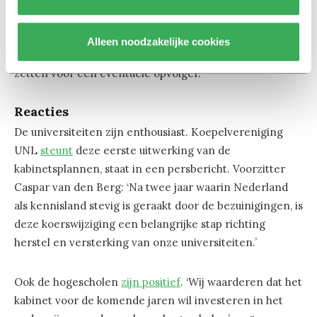
Daarna is het wel afgelopen: ‘Wij verwachten van de
instellingen dat zij hierna de verantwoordelijkheid
Alleen noodzakelijke cookies
nemen om zelf voldoende middelen jaarlijks apart
zetten voor een eventuele opvolger.’
Reacties
De universiteiten zijn enthousiast. Koepelvereniging
UNL
steunt
deze eerste uitwerking van de
kabinetsplannen, staat in een persbericht. Voorzitter
Caspar van den Berg: ‘Na twee jaar waarin Nederland
als kennisland stevig is geraakt door de bezuinigingen, is
deze koerswijziging een belangrijke stap richting
herstel en versterking van onze universiteiten.’
Ook de hogescholen
zijn positief
. ‘Wij waarderen dat het
kabinet voor de komende jaren wil investeren in het