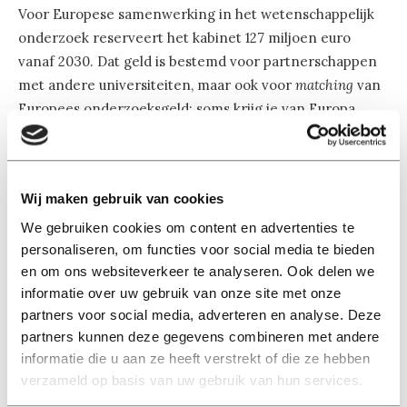
Voor Europese samenwerking in het wetenschappelijk
onderzoek reserveert het kabinet 127 miljoen euro
vanaf 2030. Dat geld is bestemd voor partnerschappen
met andere universiteiten, maar ook voor
matching
van
Europees onderzoeksgeld: soms krijg je van Europa
maar een deel van het onderzoeksproject vergoed en
moet de rest dus van de eigen overheid komen.
Wij maken gebruik van cookies
Einsteintelescoop
We gebruiken cookies om content en advertenties te
Letschert wil ook 25 miljoen euro extra uittrekken voor
personaliseren, om functies voor social media te bieden
de mogelijke bouw van de Einstein Telescope, een
en om ons websiteverkeer te analyseren. Ook delen we
ondergronds observatorium met kilometerslange
informatie over uw gebruik van onze site met onze
gangen voor laserstralen waarmee
partners voor social media, adverteren en analyse. Deze
zwaartekrachtgolven gemeten zouden kunnen worden.
partners kunnen deze gegevens combineren met andere
informatie die u aan ze heeft verstrekt of die ze hebben
Het is nog niet zeker dat die ‘telescoop’ hier echt komt.
verzameld op basis van uw gebruik van hun services.
Nederland wil hem in Limburg bouwen, samen met