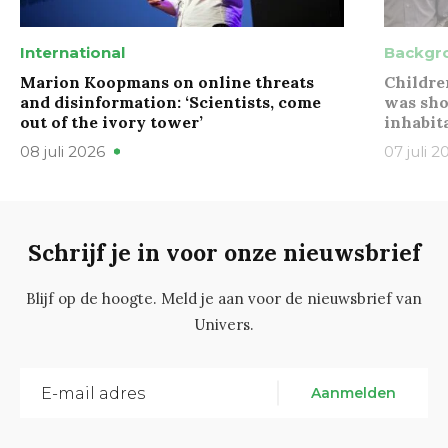
International
Backgr
Marion Koopmans on online threats
Childre
and disinformation: ‘Scientists, come
was sho
out of the ivory tower’
inhabit
08 juli 2026
07 juli 2
Schrijf je in voor onze nieuwsbrief
Blijf op de hoogte. Meld je aan voor de nieuwsbrief van
Univers.
Aanmelden