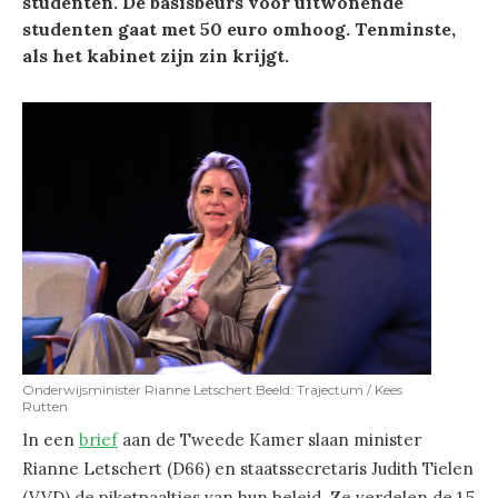
studenten. De basisbeurs voor uitwonende
studenten gaat met 50 euro omhoog. Tenminste,
als het kabinet zijn zin krijgt.
Onderwijsminister Rianne Letschert Beeld: Trajectum / Kees
Rutten
In een
brief
aan de Tweede Kamer slaan minister
Rianne Letschert (D66) en staatssecretaris Judith Tielen
(VVD) de piketpaaltjes van hun beleid. Ze verdelen de 1,5