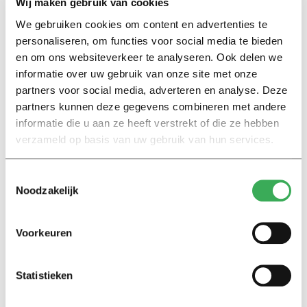
Wij maken gebruik van cookies
geneigd om slechte daden door de vingers te zien. Ons
morele kompas lijkt dan ineens minder goed te werken.’
We gebruiken cookies om content en advertenties te
personaliseren, om functies voor social media te bieden
en om ons websiteverkeer te analyseren. Ook delen we
Bij Borsato ziet ze dat duidelijk gebeuren. Na jaren van
informatie over uw gebruik van onze site met onze
stilte verscheen hij opnieuw
in de media
, met een
partners voor social media, adverteren en analyse. Deze
framing die vooral draaide om zijn terugkeer. ‘Dan gaat
partners kunnen deze gegevens combineren met andere
het ineens over hoe zwaar híj het heeft gehad, hoe erg
informatie die u aan ze heeft verstrekt of die ze hebben
híj gemist werd. Niet over het meisje, niet over haar
verzameld op basis van uw gebruik van hun services.
familie en ook niet over slachtoffers van seksueel
grensoverschrijdend gedrag in bredere zin.’
Toestemmingsselectie
Noodzakelijk
‘Kunst is groter dan de artiest’
Een andere manier om het niet over de inhoud van
Voorkeuren
wangedrag te hoeven hebben, is via het argument dat
de kunst losstaat van de maker. Bij artiesten als Michael
Statistieken
Jackson klinkt dan al snel:
de kunst is groter dan de mens
.
Janssens gelooft daar niet in: ‘Een kunstwerk is nooit