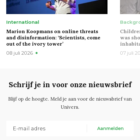
International
Backgr
Marion Koopmans on online threats
Childre
and disinformation: ‘Scientists, come
was sho
out of the ivory tower’
inhabit
08 juli 2026
07 juli 2
Schrijf je in voor onze nieuwsbrief
Blijf op de hoogte. Meld je aan voor de nieuwsbrief van
Univers.
Aanmelden