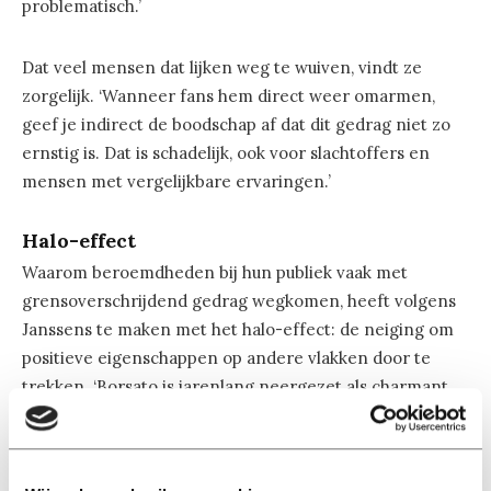
problematisch.’
Dat veel mensen dat lijken weg te wuiven, vindt ze
zorgelijk. ‘Wanneer fans hem direct weer omarmen,
geef je indirect de boodschap af dat dit gedrag niet zo
ernstig is. Dat is schadelijk, ook voor slachtoffers en
mensen met vergelijkbare ervaringen.’
Halo-effect
Waarom beroemdheden bij hun publiek vaak met
grensoverschrijdend gedrag wegkomen, heeft volgens
Janssens te maken met het halo-effect: de neiging om
positieve eigenschappen op andere vlakken door te
trekken. ‘Borsato is jarenlang neergezet als charmant,
warm en sympathiek. Daardoor wordt het moeilijker om
kritisch te kijken naar wat hij heeft gedaan. We laten
ons verblinden door positieve eigenschappen en zijn