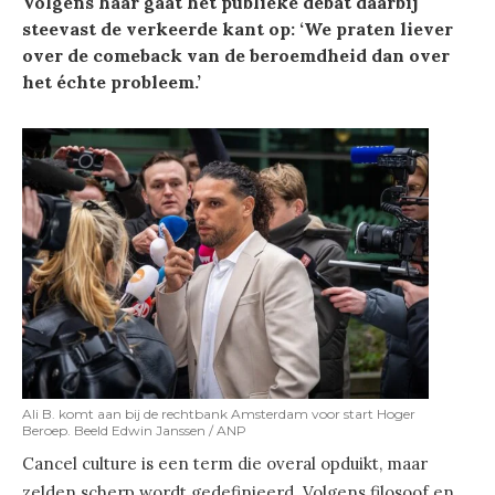
Volgens haar gaat het publieke debat daarbij
steevast de verkeerde kant op: ‘We praten liever
over de comeback van de beroemdheid dan over
het échte probleem.’
Ali B. komt aan bij de rechtbank Amsterdam voor start Hoger
Beroep. Beeld Edwin Janssen / ANP
Cancel culture is een term die overal opduikt, maar
zelden scherp wordt gedefinieerd. Volgens filosoof en