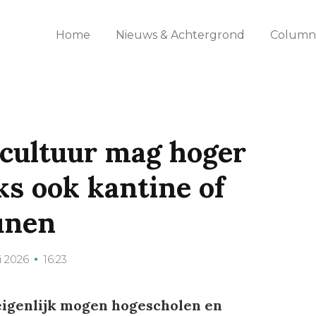
Home
Nieuws & Achtergrond
Columns
 cultuur mag hoger
ks ook kantine of
unen
i 2026
16:23
eigenlijk mogen hogescholen en