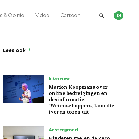
 & Opinie
Video
Cartoon
EN
Lees ook
Interview
Marion Koopmans over
online bedreigingen en
desinformatie:
‘Wetenschappers, kom die
ivoren toren uit’
Achtergrond
Kinderen spelen de Zero