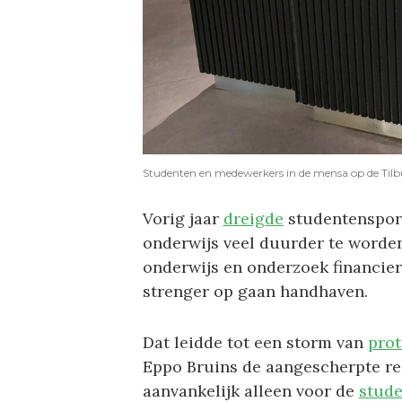
Studenten en medewerkers in de mensa op de Tilb
Vorig jaar
dreigde
studentensport
onderwijs veel duurder te worden
onderwijs en onderzoek financier
strenger op gaan handhaven.
Dat leidde tot een storm van
prot
Eppo Bruins de aangescherpte reg
aanvankelijk alleen voor de
stude