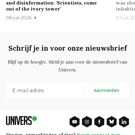
and disinformation: ‘Scientists, come
was sho
out of the ivory tower’
inhabit
08 juli 2026
07 juli 2
Schrijf je in voor onze nieuwsbrief
Blijf op de hoogte. Meld je aan voor de nieuwsbrief van
Univers.
Aanmelden
Vragen, opmerkingen of tips?
Neem contact met