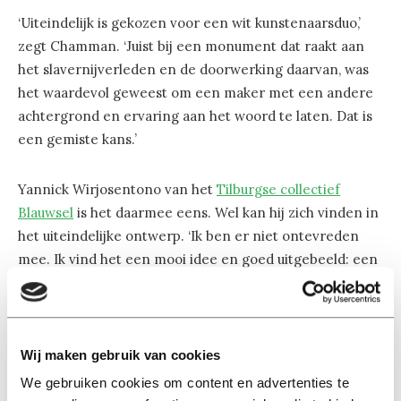
‘Uiteindelijk is gekozen voor een wit kunstenaarsduo,’
zegt Chamman. ‘Juist bij een monument dat raakt aan
het slavernijverleden en de doorwerking daarvan, was
het waardevol geweest om een maker met een andere
achtergrond en ervaring aan het woord te laten. Dat is
een gemiste kans.’
Yannick Wirjosentono van het
Tilburgse collectief
Blauwsel
is het daarmee eens. Wel kan hij zich vinden in
het uiteindelijke ontwerp. ‘Ik ben er niet ontevreden
mee. Ik vind het een mooi idee en goed uitgebeeld: een
meisje dat op gebroken ketens zit en een moment van
zelfbesef lijkt te hebben. Ook de locatie vind ik sterk.
Het staat op een centrale plek waar veel mensen
langslopen. Juist tijdens de herdenking zien
Wij maken gebruik van cookies
voorbijgangers dat er iets gebeurt. Dat wekt
We gebruiken cookies om content en advertenties te
nieuwsgierigheid en zorgt er misschien zelfs voor dat