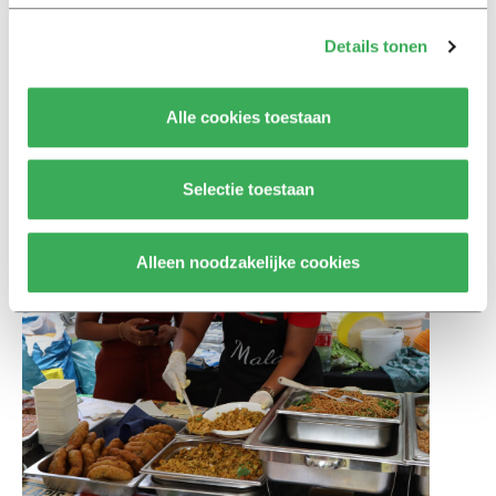
voor de vrijheden die wij vandaag hebben en ons
bewust zijn van privileges die eerdere generaties niet
Details tonen
kenden.’
Alle cookies toestaan
Ook Wirjosentono ziet Keti Koti als een dag waarop
herdenken en vieren onlosmakelijk met elkaar
verbonden zijn. ‘Het is ontzettend belangrijk om het
Selectie toestaan
gesprek over het slavernijverleden te voeren. Maar ook
onze cultuur te vieren.’
Alleen noodzakelijke cookies