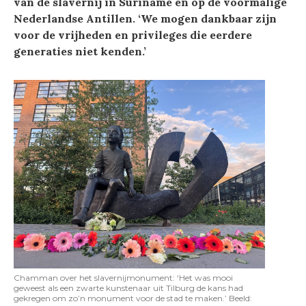
van de slavernij in Suriname en op de voormalige
Nederlandse Antillen. ‘We mogen dankbaar zijn
voor de vrijheden en privileges die eerdere
generaties niet kenden.’
Chamman over het slavernijmonument: ‘Het was mooi
geweest als een zwarte kunstenaar uit Tilburg de kans had
gekregen om zo’n monument voor de stad te maken.’ Beeld: