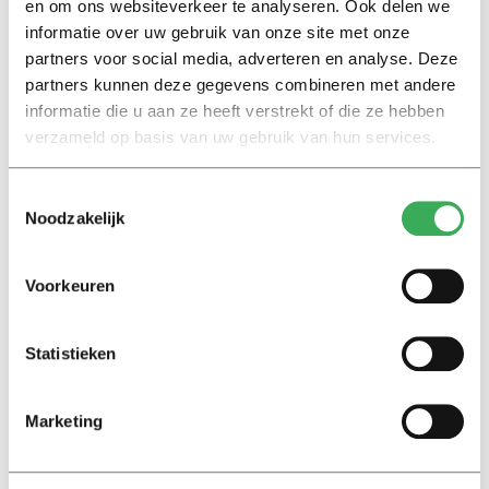
individuele contact met
en om ons websiteverkeer te analyseren. Ook delen we
patiënten heb ik veel geleerd’
informatie over uw gebruik van onze site met onze
17 juni 2019
partners voor social media, adverteren en analyse. Deze
partners kunnen deze gegevens combineren met andere
informatie die u aan ze heeft verstrekt of die ze hebben
Miniserie: Bijzondere nevenfuncties
verzameld op basis van uw gebruik van hun services.
Nicola Jägers: ‘Eigenlijk moet
niemand het College leuk vinden,
we zijn er om misstanden aan te
Toestemmingsselectie
kaarten’
Noodzakelijk
11 juni 2019
Voorkeuren
Miniserie: Bijzondere
nevenfuncties
Statistieken
Nieuwe miniserie: Bijzondere
nevenfuncties
Marketing
07 juni 2019