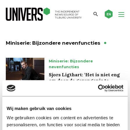
EN
Miniserie: Bijzondere nevenfuncties
Miniserie: Bijzondere
nevenfuncties
Sjors Ligthart: ‘Het is niet eng
om door de gevangenis te
lopen’
24 juni 2019
Wij maken gebruik van cookies
Miniserie: Bijzondere
nevenfuncties
We gebruiken cookies om content en advertenties te
personaliseren, om functies voor social media te bieden
Esther de Vries: ‘Van het