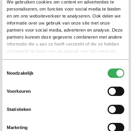
studeren om veel geld te
We gebruiken cookies om content en advertenties te
verdienen”
personaliseren, om functies voor social media te bieden
18 maart 2019
en om ons websiteverkeer te analyseren. Ook delen we
informatie over uw gebruik van onze site met onze
partners voor social media, adverteren en analyse. Deze
Miniserie: De advocaat
partners kunnen deze gegevens combineren met andere
Lokke Moerel: “Ik weet niet of
informatie die u aan ze heeft verstrekt of die ze hebben
je als advocaat zoveel prestige
verzameld op basis van uw gebruik van hun services.
hebt”
11 maart 2019
Toestemmingsselectie
Noodzakelijk
Miniserie: De advocaat
Reinout Wibier: “Merendeel
advocatuur houdt zich bezig
Voorkeuren
met geld”
04 maart 2019
Statistieken
Miniserie: De advocaat
Marketing