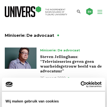
EN
Miniserie: De advocaat
Miniserie: De advocaat
Steven Jellinghaus:
“Televisieseries geven geen
waarheidsgetrouw beeld van de
advocatuur”
25 maart 2019
Miniserie: De advocaat
Ingrid Nelemans: “Mensen
Wij maken gebruik van cookies
denken dat ze rechten moeten