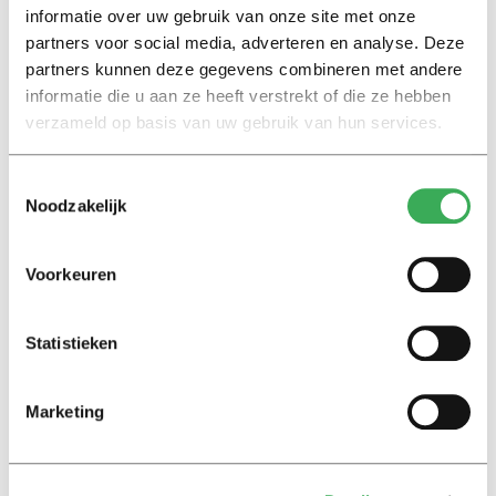
Nieuws
informatie over uw gebruik van onze site met onze
“Rust en Onrust” tijdens Dag
partners voor social media, adverteren en analyse. Deze
van de Filosofie
partners kunnen deze gegevens combineren met andere
07 april 2017
informatie die u aan ze heeft verstrekt of die ze hebben
verzameld op basis van uw gebruik van hun services.
Nieuws
Toestemmingsselectie
Theodore Dalrymple in Tilburg
Noodzakelijk
05 april 2017
Voorkeuren
Recensie
Filmrecensie Café Society:
Woody Allen brengt ons terug
Statistieken
naar de 30’s.
12 augustus 2016
Marketing