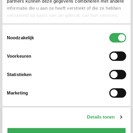
partners kunnen deze gegevens combineren met andere
informatie die u aan ze heeft verstrekt of die ze hebben
Nieuws
verzameld op basis van uw gebruik van hun services.
Commissievergadering zonder
toetje
04 november 2015
Toestemmingsselectie
Noodzakelijk
Nieuws
Voorkeuren
O&O: Scriptorium gaat nog drie
jaar door
24 juni 2015
Statistieken
Marketing
Details tonen
Schrijf je in voor onze nieuwsbrief