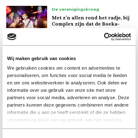
De verenigingskroeg
Met z’n allen rond het radje, bij
Complex zijn dat de Boeka-
momenten
06 december 2023
Wij maken gebruik van cookies
Nieuws
Radicaliseren doe je zo
We gebruiken cookies om content en advertenties te
personaliseren, om functies voor social media te bieden
29 september 2017
en om ons websiteverkeer te analyseren. Ook delen we
informatie over uw gebruik van onze site met onze
Nieuws
partners voor social media, adverteren en analyse. Deze
De verengelsing van de
partners kunnen deze gegevens combineren met andere
studievereniging
informatie die u aan ze heeft verstrekt of die ze hebben
21 september 2017
verzameld op basis van uw gebruik van hun services.
Toestemmingsselectie
Nieuws