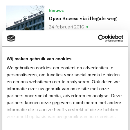
Nieuws
Open Access via illegale weg
24 februari 2016
International
Open Access agreement with
John Wiley & Sons
Wij maken gebruik van cookies
04 februari 2016
We gebruiken cookies om content en advertenties te
personaliseren, om functies voor social media te bieden
en om ons websiteverkeer te analyseren. Ook delen we
Nieuws
informatie over uw gebruik van onze site met onze
Akkoord met John Wiley &
partners voor social media, adverteren en analyse. Deze
Sons over Open Access
partners kunnen deze gegevens combineren met andere
03 februari 2016
informatie die u aan ze heeft verstrekt of die ze hebben
verzameld op basis van uw gebruik van hun services.
Nieuws