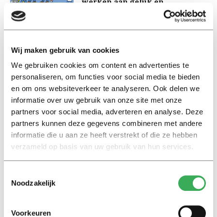
werken aan geluk en
gezondheid voor iedereen
15 november 2023
Wij maken gebruik van cookies
Achtergrond
We gebruiken cookies om content en advertenties te
‘Chatbots kunnen veilige seks
en stoppen met roken
personaliseren, om functies voor social media te bieden
bevorderen’
en om ons websiteverkeer te analyseren. Ook delen we
03 maart 2020
informatie over uw gebruik van onze site met onze
partners voor social media, adverteren en analyse. Deze
partners kunnen deze gegevens combineren met andere
Nieuws
informatie die u aan ze heeft verstrekt of die ze hebben
Tilburgse wetenschappers met
verzameld op basis van uw gebruik van hun services.
robot op Lowlands
22 juni 2018
Toestemmingsselectie
Noodzakelijk
Nieuws
De opkomst van de
Voorkeuren
robotjournalistiek