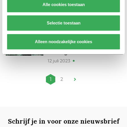
GroenLinks-PvdA bij
Alle cookies toestaan
Kamerverkiezingen
12 september 2023
Selectie toestaan
Zomerserie
Esmah Lahlah: ‘Deze
Alleen noodzakelijke cookies
feelgoodroman heeft mij tot
tranen geroerd’
12 juli 2023
1
2
Schrijf je in voor onze nieuwsbrief