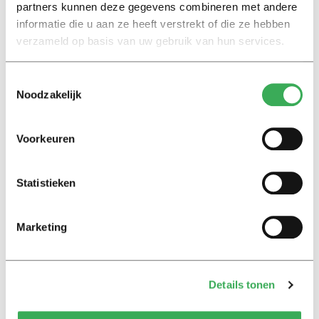
partners kunnen deze gegevens combineren met andere
28 november 2023
informatie die u aan ze heeft verstrekt of die ze hebben
verzameld op basis van uw gebruik van hun services.
Column
Dit zijn de meest onbelangrijke
Toestemmingsselectie
verkiezingen in jaren
Noodzakelijk
15 november 2023
Voorkeuren
News
Tilburg vote-getter Lahlah
Statistieken
number two on the
GroenLinks-PvdA list in
parliamentary elections
Marketing
12 september 2023
Nieuws
Details tonen
Tilburgse stemmentrekster
Lahlah tweede op lijst