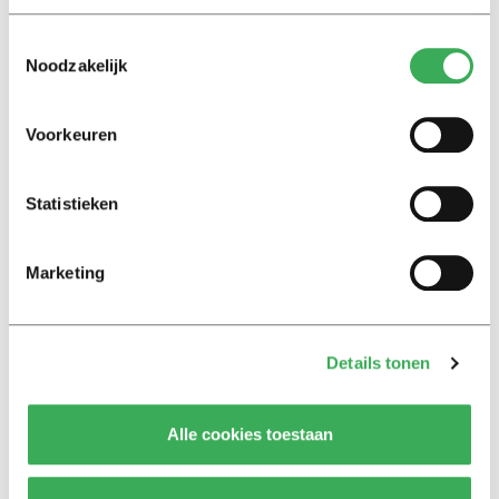
Eefje Wentelteefje
Toestemmingsselectie
Een wit konijn in de sneeuw
Noodzakelijk
07 oktober 2019
Voorkeuren
Nieuws
Actiegroep wil dat universiteit
Statistieken
Shell en ExxonMobil van de
campus weert
Marketing
08 april 2019
Nieuws
Details tonen
De burger kan het
klimaatprobleem niet oplossen
07 maart 2019
Alle cookies toestaan
Achtergrond