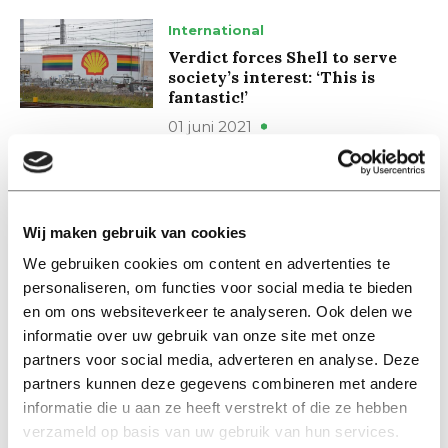
International
Verdict forces Shell to serve
society’s interest: ‘This is
fantastic!’
01 juni 2021
Nieuws
Vonnis dwingt Shell het
maatschappelijk belang te
Wij maken gebruik van cookies
dienen: ‘Dit is fantastisch!’
We gebruiken cookies om content en advertenties te
27 mei 2021
personaliseren, om functies voor social media te bieden
en om ons websiteverkeer te analyseren. Ook delen we
informatie over uw gebruik van onze site met onze
Nieuws
partners voor social media, adverteren en analyse. Deze
Wetenschappers gaan
protesteren voor klimaat
partners kunnen deze gegevens combineren met andere
informatie die u aan ze heeft verstrekt of die ze hebben
10 maart 2020
verzameld op basis van uw gebruik van hun services.