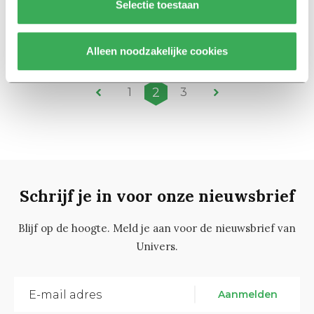
Selectie toestaan
Wetenschappers willen minder
vliegen om klimaat te redden
07 februari 2019
Alleen noodzakelijke cookies
2
1
3
Schrijf je in voor onze nieuwsbrief
Blijf op de hoogte. Meld je aan voor de nieuwsbrief van
Univers.
Aanmelden