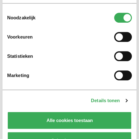
bezuinigingen’
Toestemmingsselectie
03 september 2024
Noodzakelijk
Reportage
Voorkeuren
Werken aan je mentale
gezondheid tijdens de
Awareness Week: ‘Als je de
Statistieken
juiste vragen stelt, leer je jezelf
beter kennen’
20 maart 2024
Marketing
Nieuws
Werken aan je mentale
Details tonen
gezondheid? Dat kan tijdens de
Awareness Week
Alle cookies toestaan
13 februari 2024