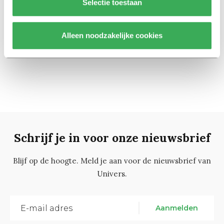
Nieuws
Selectie toestaan
Minister: goede timing, dat
rapport over mentale
problemen van studenten
Alleen noodzakelijke cookies
12 november 2021
Schrijf je in voor onze nieuwsbrief
Blijf op de hoogte. Meld je aan voor de nieuwsbrief van
Univers.
Aanmelden