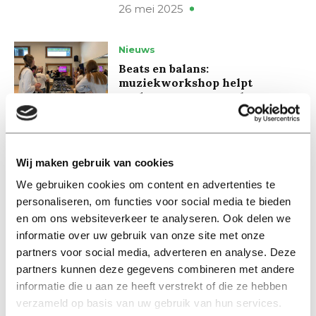
26 mei 2025
Nieuws
Beats en balans:
muziekworkshop helpt
studenten met mentale
gezondheid
22 mei 2025
Wij maken gebruik van cookies
Nieuws
We gebruiken cookies om content en advertenties te
Last van faalangst? ‘Van falen
personaliseren, om functies voor social media te bieden
kun je juist leren’
en om ons websiteverkeer te analyseren. Ook delen we
21 mei 2025
informatie over uw gebruik van onze site met onze
partners voor social media, adverteren en analyse. Deze
Nieuws
partners kunnen deze gegevens combineren met andere
Pisnijdige Wim van de Donk bij
informatie die u aan ze heeft verstrekt of die ze hebben
academische jaaropening: ‘We
verzameld op basis van uw gebruik van hun services.
gaan ons verzetten tegen