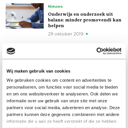
Nieuws
Onderwijs en onderzoek uit
balans: minder promovendi kan
helpen
29 oktober 2019
Nieuws
Dit gaat Law School doen met
de studievoorschotmiddelen
Wij maken gebruik van cookies
25 juni 2019
We gebruiken cookies om content en advertenties te
personaliseren, om functies voor social media te bieden
Nieuws
en om ons websiteverkeer te analyseren. Ook delen we
“Kabinet trekt extra geld uit
informatie over uw gebruik van onze site met onze
voor onderwijs”
partners voor social media, adverteren en analyse. Deze
29 april 2019
partners kunnen deze gegevens combineren met andere
informatie die u aan ze heeft verstrekt of die ze hebben
Nieuws