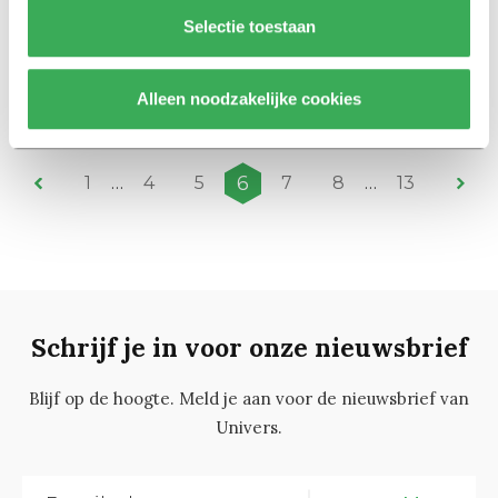
Nieuws
Selectie toestaan
Alleen VVD stemt tegen
onderzoek naar
onderwijsbudget
Alleen noodzakelijke cookies
06 maart 2019
6
1
…
4
5
7
8
…
13
Schrijf je in voor onze nieuwsbrief
Blijf op de hoogte. Meld je aan voor de nieuwsbrief van
Univers.