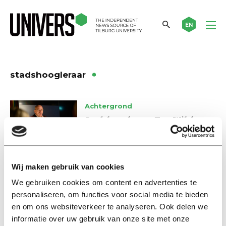
EN
stadshoogleraar
Achtergrond
Stadshoogleraar Ton Wilthagen
luistert gretig naar zijn stad: ‘Ik
ben een allesvreter’
20 februari 2025
Wij maken gebruik van cookies
We gebruiken cookies om content en advertenties te
Podcast
personaliseren, om functies voor social media te bieden
Univers Audio #11: In gesprek
met Ton Wilthagen
en om ons websiteverkeer te analyseren. Ook delen we
informatie over uw gebruik van onze site met onze
29 juni 2022