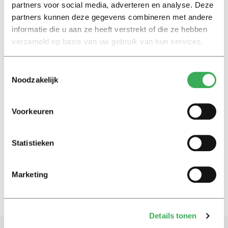
partners voor social media, adverteren en analyse. Deze
partners kunnen deze gegevens combineren met andere
News
informatie die u aan ze heeft verstrekt of die ze hebben
TiU professor Ton Wilthagen
verzameld op basis van uw gebruik van hun services.
first City Professor of the
Netherlands
Toestemmingsselectie
01 juni 2022
Noodzakelijk
Nieuws
Voorkeuren
TiU-hoogleraar Ton Wilthagen
eerste stadshoogleraar van
Nederland
Statistieken
30 mei 2022
Marketing
Details tonen