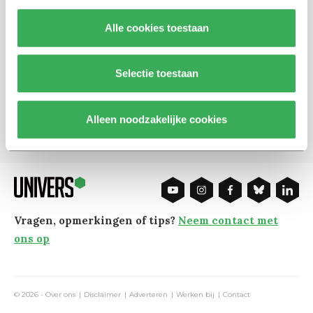
Schrijf je in voor onze nieuwsbrief
Alle cookies toestaan
Blijf op de hoogte. Meld je aan voor de nieuwsbrief van
Univers.
Selectie toestaan
Aanmelden
Alleen noodzakelijke cookies
Vragen, opmerkingen of tips?
Neem contact met
ons op
© 2026 -
Over ons
Disclaimer
Adverteren
Werken bij
Contact