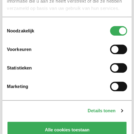
informatie die u aan ze heeft verstrekt of die ze hebben
27 augustus 2021
verzameld op basis van uw gebruik van hun services.
Toestemmingsselectie
Begonnen in lockdown
Noodzakelijk
Lara’s episodes: het
studentenleven in Tilburg
19 mei 2021
Voorkeuren
Nieuws
Statistieken
TiU-student Floris recenseert
‘rietbaarheid’ van drank op
populair Instagram-account
Marketing
17 februari 2021
Details tonen
Nieuws
TiU-student Linda Torn doet
mee aan De Nationale Denktank
Alle cookies toestaan