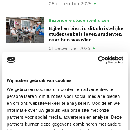
08 december 2025
Bijzondere studentenhuizen
Bijbel en bier: in dit christelijke
studentenhuis leven studenten
naar hun waarden
01 december 2025
Dispuutsdieren
Doctorandus Brokje, huisoudste
met drie poten
Wij maken gebruik van cookies
01 september 2022
We gebruiken cookies om content en advertenties te
personaliseren, om functies voor social media te bieden
en om ons websiteverkeer te analyseren. Ook delen we
Nieuws
informatie over uw gebruik van onze site met onze
Massale belangstelling voor
studentenverenigingen, loten
partners voor social media, adverteren en analyse. Deze
voor laatste plekken bij Olof,
partners kunnen deze gegevens combineren met andere
Plato en Vidar