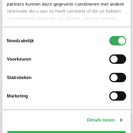
partners kunnen deze gegevens combineren met andere
Nieuws
informatie die u aan ze heeft verstrekt of die ze hebben
Universiteit Antwerpen geeft
verzameld op basis van uw gebruik van hun services.
voorlopig les in tenten
12 september 2019
Toestemmingsselectie
Noodzakelijk
Nieuws
De Buurtcamping:
Voorkeuren
badmintonnen en barbecueën
met de hele stad
05 juli 2017
Statistieken
Marketing
Details tonen
Schrijf je in voor onze nieuwsbrief