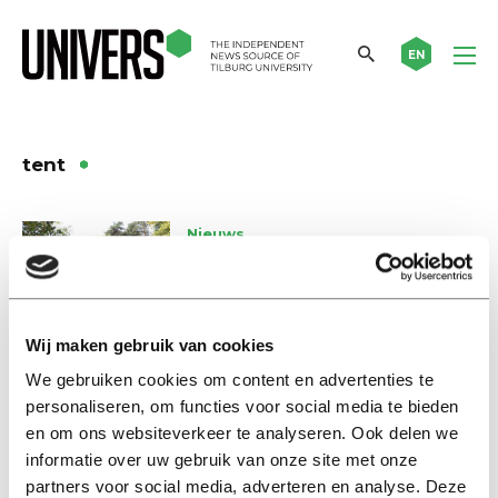
EN
tent
Nieuws
Tentamens in tenten mogelijk
met oordopjes
13 oktober 2020
Wij maken gebruik van cookies
We gebruiken cookies om content en advertenties te
Nieuws
personaliseren, om functies voor social media te bieden
Studenten in tenten: weinig
zorgen bij Van Engelshoven
en om ons websiteverkeer te analyseren. Ook delen we
informatie over uw gebruik van onze site met onze
31 oktober 2019
partners voor social media, adverteren en analyse. Deze