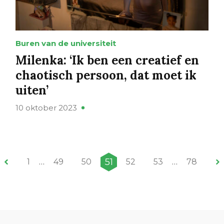
Buren van de universiteit
Milenka: ‘Ik ben een creatief en
chaotisch persoon, dat moet ik
uiten’
10 oktober 2023
51
1
…
49
50
52
53
…
78