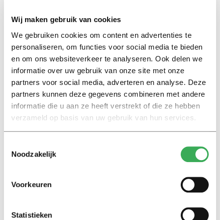
20 september 2018
Wij maken gebruik van cookies
We gebruiken cookies om content en advertenties te
personaliseren, om functies voor social media te bieden
en om ons websiteverkeer te analyseren. Ook delen we
Achtergrond
informatie over uw gebruik van onze site met onze
Ontmanteling van de Tilburgse
promotiefabriek
partners voor social media, adverteren en analyse. Deze
partners kunnen deze gegevens combineren met andere
13 september 2018
informatie die u aan ze heeft verstrekt of die ze hebben
verzameld op basis van uw gebruik van hun services.
Nieuws
Toestemmingsselectie
Drees en Moerel toegetreden
Noodzakelijk
tot KHMW
19 februari 2018
Voorkeuren
Nieuws
Raad Humanities stemt in met
Statistieken