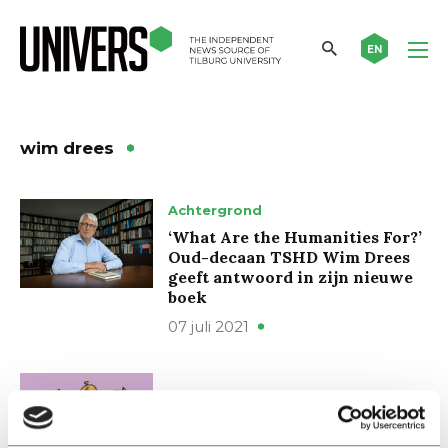
EN
wim drees
Achtergrond
‘What Are the Humanities For?’
Oud-decaan TSHD Wim Drees
geeft antwoord in zijn nieuwe
boek
07 juli 2021
International
The dismantling of Tilburg’s
PhD factory